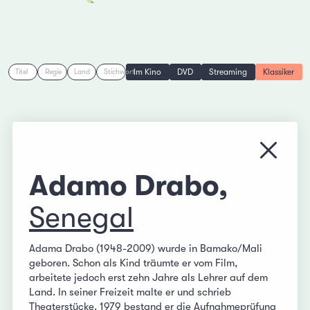
Im Kino
DVD
Streaming
Klassiker
Titel
Regie
Land
Stichwort
Menü s
Adamo Drabo,
Senegal
Adama Drabo (1948-2009) wurde in Bamako/Mali
geboren. Schon als Kind träumte er vom Film,
arbeitete jedoch erst zehn Jahre als Lehrer auf dem
Land. In seiner Freizeit malte er und schrieb
Theaterstücke. 1979 bestand er die Aufnahmeprüfung