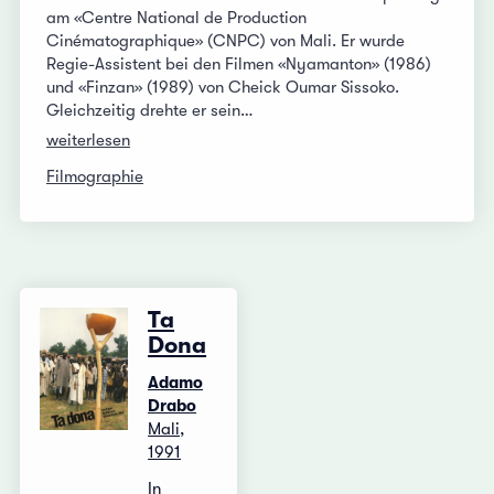
am «Centre National de Production
Cinématographique» (CNPC) von Mali. Er wurde
Regie-Assistent bei den Filmen «Nyamanton» (1986)
und «Finzan» (1989) von Cheick Oumar Sissoko.
Gleichzeitig drehte er sein…
weiterlesen
Filmographie
Ta
Dona
Adamo
Drabo
Mali,
1991
In