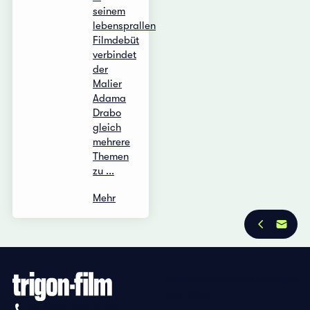
seinem
lebensprallen
Filmdebüt
verbindet
der
Malier
Adama
Drabo
gleich
mehrere
Themen
zu ...
Mehr
Datenschutzbestimmungen
Impressum
+41 (0)56 430 12 30