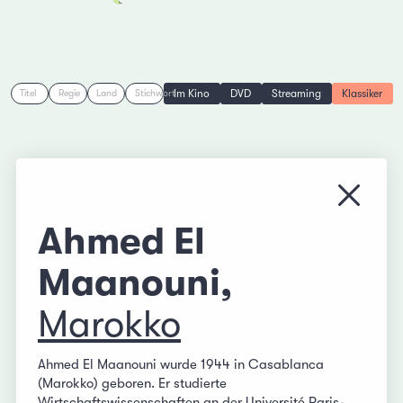
Im Kino
DVD
Streaming
Klassiker
Titel
Regie
Land
Stichwort
Menü s
Ahmed El
Maanouni,
Marokko
Ahmed El Maanouni wurde 1944 in Casablanca
(Marokko) geboren. Er studierte
Wirtschaftswissenschaften an der Université Paris-