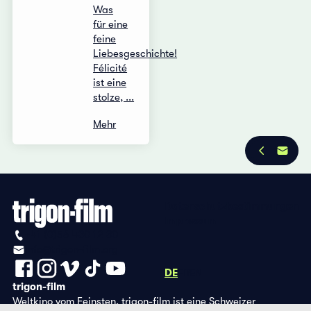
Was
für eine
feine
Liebesgeschichte!
Félicité
ist eine
stolze, ...
Mehr
Datenschutzbestimmungen
Impressum
+41 (0)56 430 12 30
info@trigon-film.org
DE
FR
EN
trigon-film
Weltkino vom Feinsten. trigon-film ist eine Schweizer