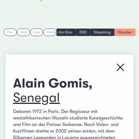
Im Kino
DVD
Streaming
Klassiker
Titel
Regie
Land
Stichwort
Menü s
Alain Gomis,
Senegal
Geboren 1972 in Paris. Der Regisseur mit
westafrikanischen Wurzeln studierte Kunstgeschichte
und Film an der Pariser Sorbonne. Nach Video- und
Kurzfilmen drehte er 2002 seinen ersten, mit dem
Silbernen Leoparden in Locarno ausgezeichneten