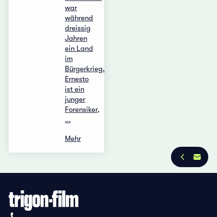
war
während
dreissig
Jahren
ein Land
im
Bürgerkrieg.
Ernesto
ist ein
junger
Forensiker,
...
Mehr
Datenschutzbestimmungen
Impressum
+41 (0)56 430 12 30