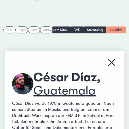
Im Kino
DVD
Streaming
Klassiker
Titel
Regie
Land
Stichwort
Menü s
César Díaz,
Guatemala
César Díaz wurde 1978 in Guatemala geboren. Nach
seinem Studium in Mexiko und Belgien nahm er am
Drehbuch-Workshop an der FEMIS Film School in Paris
teil. Seit mehr als zehn Jahren arbeitet er ist er als
Cutter für Spiel- und Dokumentarfilme. Er realisierte