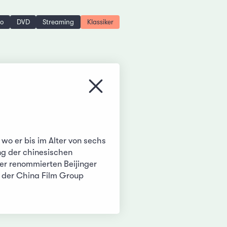
no
DVD
Streaming
Klassiker
Menü schliessen
o er bis im Alter von sechs
ung der chinesischen
er renommierten Beijinger
 der China Film Group