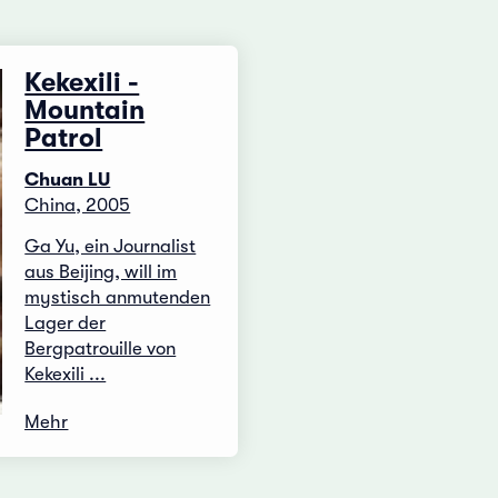
Kekexili -
Mountain
Patrol
Chuan LU
China, 2005
Ga Yu, ein Journalist
aus Beijing, will im
mystisch anmutenden
Lager der
Bergpatrouille von
Kekexili ...
Mehr