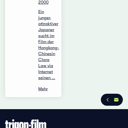
2000
Ein
junger,
attraktiver
Japaner
sucht im
Film der
Hongkong-
Chinesin
Clara
Law via
Internet
seinen ...
Mehr
Datenschutzbestimmungen