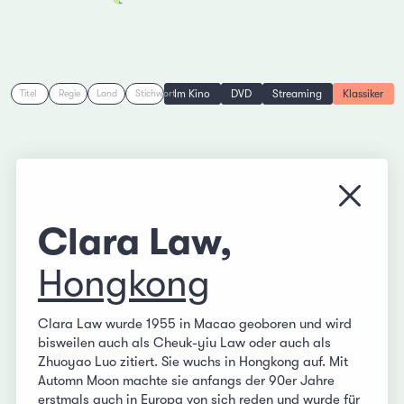
Im Kino
DVD
Streaming
Klassiker
Titel
Regie
Land
Stichwort
Menü s
Clara Law,
Hongkong
Clara Law wurde 1955 in Macao geoboren und wird
bisweilen auch als Cheuk-yiu Law oder auch als
Zhuoyao Luo zitiert. Sie wuchs in Hongkong auf. Mit
Automn Moon machte sie anfangs der 90er Jahre
erstmals auch in Europa von sich reden und wurde für