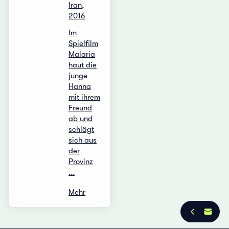
Iran,
2016
Im
Spielfilm
Malaria
haut die
junge
Hanna
mit ihrem
Freund
ab und
schlägt
sich aus
der
Provinz
...
Mehr