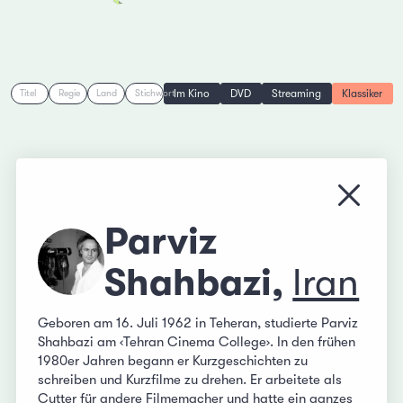
Im Kino
DVD
Streaming
Klassiker
Titel
Regie
Land
Stichwort
Menü s
Parviz
Shahbazi,
Iran
Geboren am 16. Juli 1962 in Teheran, studierte Parviz
Shahbazi am ‹Tehran Cinema College›. In den frühen
1980er Jahren begann er Kurzgeschichten zu
schreiben und Kurzfilme zu drehen. Er arbeitete als
Cutter für andere Filmemacher und hatte ein ganzes