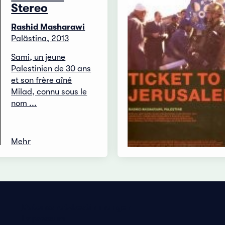
Stereo
Rashid Masharawi
Palästina, 2013
Sami, un jeune
Palestinien de 30 ans
et son frère aîné
Milad, connu sous le
nom ...
Mehr
Datenschutzbestimmungen
Impressum