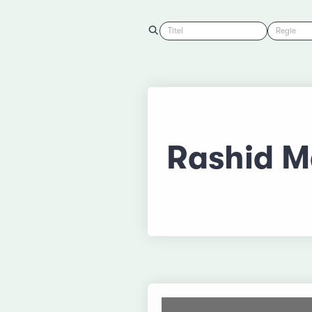
Titel
Regie
Rashid M