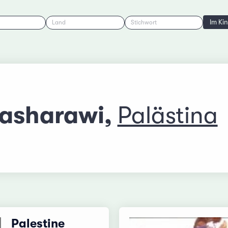
Im Ki
Land
Stichwort
asharawi,
Palästina
Palestine