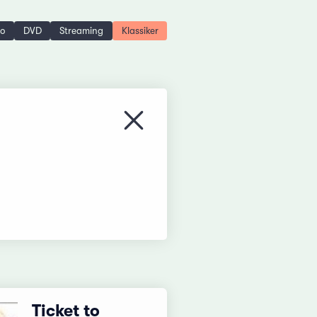
no
DVD
Streaming
Klassiker
Menü schliessen
Ticket to