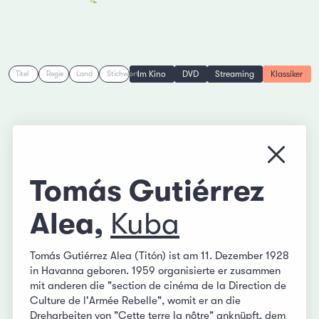
Im Kino
DVD
Streaming
Klassiker
Titel
Regie
Land
Stichwort
Menü s
Tomás Gutiérrez
Alea,
Kuba
Tomás Gutiérrez Alea (Titón) ist am 11. Dezember 1928
in Havanna geboren. 1959 organisierte er zusammen
mit anderen die "section de cinéma de la Direction de
Culture de l'Armée Rebelle", womit er an die
Dreharbeiten von "Cette terre la nôtre" anknüpft, dem