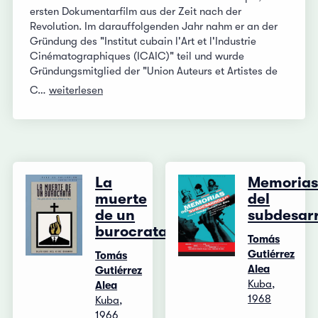
ersten Dokumentarfilm aus der Zeit nach der
Revolution. Im darauffolgenden Jahr nahm er an der
Gründung des "Institut cubain l'Art et l'Industrie
Cinématographiques (ICAIC)" teil und wurde
Gründungsmitglied der "Union Auteurs et Artistes de
C…
weiterlesen
La
Memoria
muerte
del
de un
subdesarr
burocrata
Tomás
Gutiérrez
Tomás
Alea
Gutiérrez
Kuba,
Alea
1968
Kuba,
1966