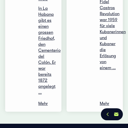
Fidel
Castros
In La
Revolution
Habana
war 1959
gibt es
für viele
einen
Kubanerinnen
grossen
und
Friedhof,
Kubaner
den
die
Cementerio
Erlösung
del
von
Colón. Er
einem ...
war
bereits
1872
angelegt
...
Mehr
Mehr