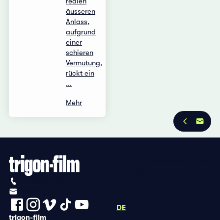
realen
äusseren
Anlass,
aufgrund
einer
schieren
Vermutung,
rückt ein
...
Mehr
Datenschutzbestimmungen
Impressum
+41 (0)56 430 12 30
info@trigon-film.org
DE
FR
EN
trigon-film