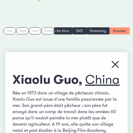
Im Kino
DVD
Streaming
Klassiker
Titel
Regie
Land
Stichwort
Menü s
Xiaolu Guo,
China
Née en 1973 dans un village de pêcheurs chinois,
Xiaolu Guo est issue d’une famille passionnée par la
mer. Son grand-père était pêcheur ; son père fut
envoyé dans un camp de travail dans les années 60
parce qu’il voulait peindre la mer plutôt que de
devenir agriculteur. A 19 ans, elle quitte son village
natal et part étudier à la Beijing Film Academy.