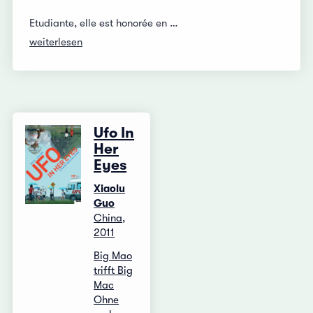
Etudiante, elle est honorée en …
weiterlesen
Ufo In
Her
Eyes
Xiaolu
Guo
China,
2011
Big Mao
trifft Big
Mac
Ohne