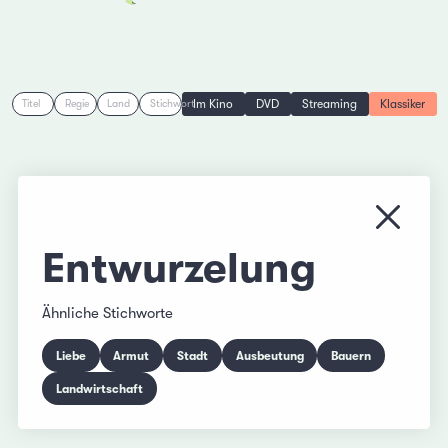
Im Kino
DVD
Streaming
Klassiker
Titel
Regie
Land
Stichwort
Menü s
Entwurzelung
Ähnliche Stichworte
Liebe
Armut
Stadt
Ausbeutung
Bauern
Landwirtschaft