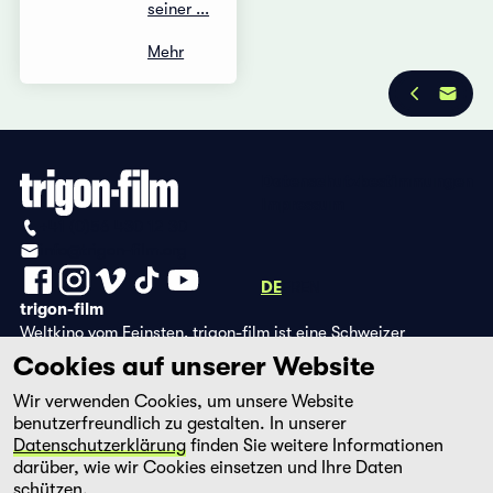
seiner ...
Mehr
Datenschutzbestimmungen
Impressum
+41 (0)56 430 12 30
info@trigon-film.org
DE
FR
EN
trigon-film
Weltkino vom Feinsten. trigon-film ist eine Schweizer
Filmstiftung, die seit 1988 sorgfältig ausgewählte Filme aus
Cookies auf unserer Website
Lateinamerika, Asien, Afrika und dem östlichen Europa im
Wir verwenden Cookies, um unsere Website
Kino herausbringt und eine eigene DVD-Edition sowie die
benutzerfreundlich zu gestalten. In unserer
Streaming-Plattform filmingo betreibt.
Datenschutzerklärung
finden Sie weitere Informationen
darüber, wie wir Cookies einsetzen und Ihre Daten
schützen.