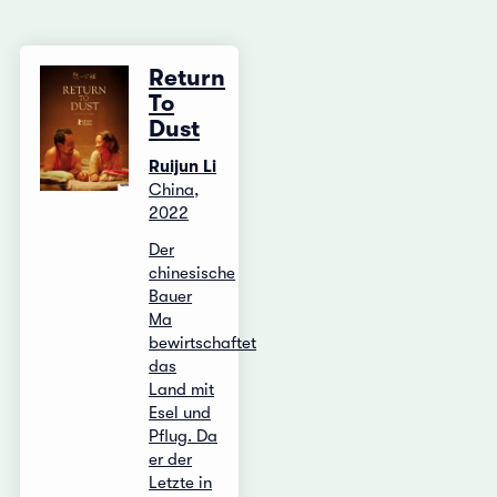
Return
To
Dust
Ruijun Li
China,
2022
Der
chinesische
Bauer
Ma
bewirtschaftet
das
Land mit
Esel und
Pflug. Da
er der
Letzte in