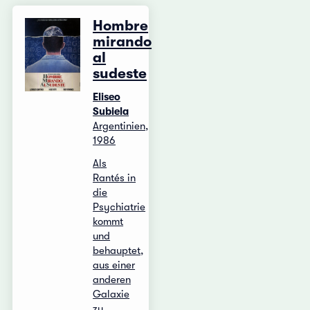
Hombre
mirando
al
sudeste
Eliseo
Subiela
Argentinien,
1986
Als
Rantés in
die
Psychiatrie
kommt
und
behauptet,
aus einer
anderen
Galaxie
zu