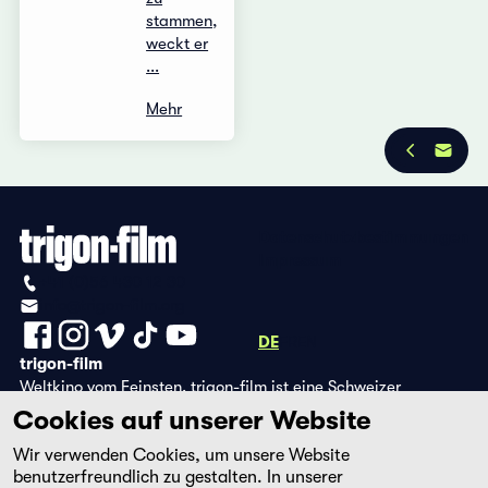
stammen,
weckt er
...
Mehr
Datenschutzbestimmungen
Impressum
+41 (0)56 430 12 30
info@trigon-film.org
DE
FR
EN
trigon-film
Weltkino vom Feinsten. trigon-film ist eine Schweizer
Filmstiftung, die seit 1988 sorgfältig ausgewählte Filme aus
Cookies auf unserer Website
Lateinamerika, Asien, Afrika und dem östlichen Europa im
Wir verwenden Cookies, um unsere Website
Kino herausbringt und eine eigene DVD-Edition sowie die
benutzerfreundlich zu gestalten. In unserer
Streaming-Plattform filmingo betreibt.