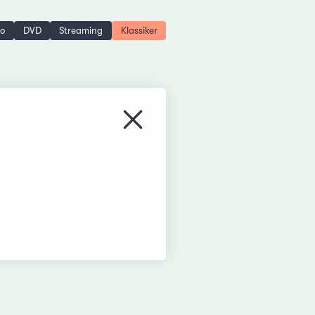
no
DVD
Streaming
Klassiker
Menü schliessen