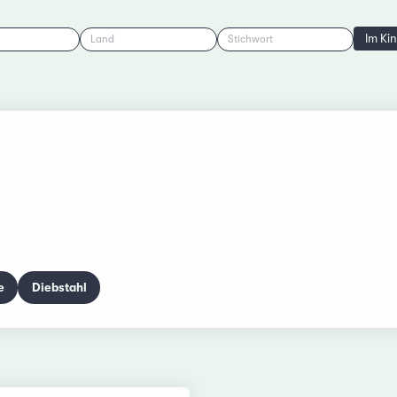
Im Ki
Land
Stichwort
e
Diebstahl