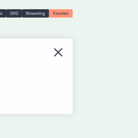
no
DVD
Streaming
Klassiker
Menü schliessen