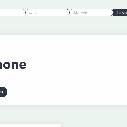
Im Ki
Land
Stichwort
hone
ht