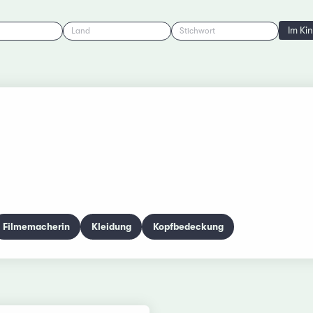
Im Ki
Land
Stichwort
Filmemacherin
Kleidung
Kopfbedeckung