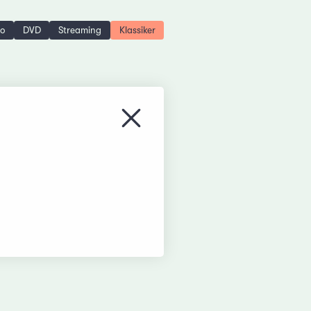
no
DVD
Streaming
Klassiker
Menü schliessen