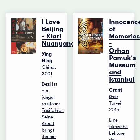
I Love
Innocenc
Beijing
of
- Xiari
Memories
Nuanyangyang
-
Orhan
Ying
Pamuk's
Ning
Museum
China,
and
2001
Istanbul
Dezi ist
Grant
ein
Gee
junger
Türkei,
rastloser
2015
Taxifahrer.
Seine
Eine
Arbeit
filmische
bringt
Lektüre
ihn mit
des