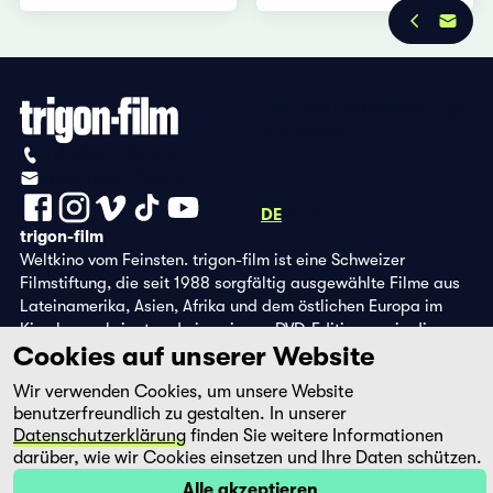
Datenschutzbestimmungen
Impressum
+41 (0)56 430 12 30
info@trigon-film.org
DE
FR
EN
trigon-film
Weltkino vom Feinsten. trigon-film ist eine Schweizer
Filmstiftung, die seit 1988 sorgfältig ausgewählte Filme aus
Lateinamerika, Asien, Afrika und dem östlichen Europa im
Kino herausbringt und eine eigene DVD-Edition sowie die
Cookies auf unserer Website
Streaming-Plattform filmingo betreibt.
Wir verwenden Cookies, um unsere Website
benutzerfreundlich zu gestalten. In unserer
Datenschutzerklärung
finden Sie weitere Informationen
darüber, wie wir Cookies einsetzen und Ihre Daten schützen.
Alle akzeptieren