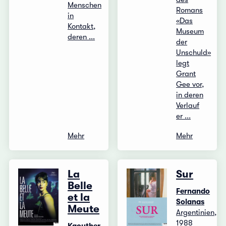
Menschen
Romans
in
«Das
Kontakt,
Museum
deren ...
der
Unschuld»
legt
Grant
Gee vor,
in deren
Verlauf
er ...
Mehr
Mehr
La
Sur
Belle
Fernando
et la
Solanas
Meute
Argentinien,
1988