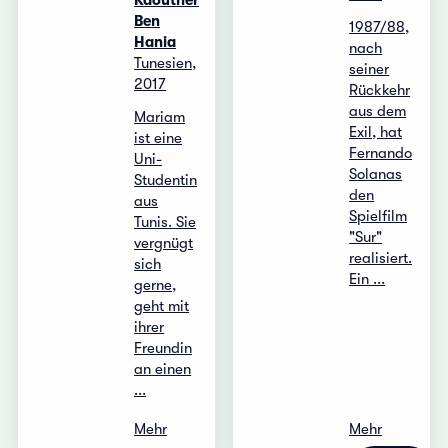
Kaouther
Ben
1987/88,
Hania
nach
Tunesien,
seiner
2017
Rückkehr
aus dem
Mariam
Exil, hat
ist eine
Fernando
Uni-
Solanas
Studentin
den
aus
Spielfilm
Tunis. Sie
"Sur"
vergnügt
realisiert.
sich
Ein ...
gerne,
geht mit
ihrer
Freundin
an einen
...
Mehr
Mehr