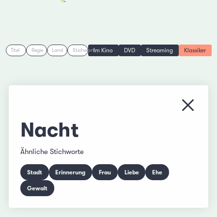
Im Kino
DVD
Streaming
Klassiker
Titel
Regie
Land
Stichwort
Menü s
Nacht
Ähnliche Stichworte
Stadt
Erinnerung
Frau
Liebe
Ehe
Gewalt