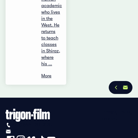
academic
who lives
in the
West. He
returns
to teach
classes
in Shiraz,
where
his ...
More
Privacy Policy
Imprint
+41 (0)56 430 12 30
info@trigon-film.org