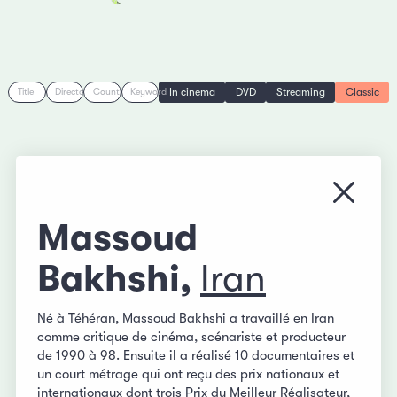
In cinema
DVD
Streaming
Classic
Title
Director
Country
Keyword
Close
Massoud
Bakhshi,
Iran
Né à Téhéran, Massoud Bakhshi a travaillé en Iran
comme critique de cinéma, scénariste et producteur
de 1990 à 98. Ensuite il a réalisé 10 documentaires et
un court métrage qui ont reçu des prix nationaux et
internationaux dont trois Prix du Meilleur Réalisateur,