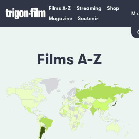
Films A-Z
Streaming
Shop
M
M
Magazine
Soutenir
Films A-Z