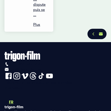
dispute
puis se
...
Plus
+41 (0)56 430 12 30
info@trigon-film.org
Déclaration de protection des données
Impressum
DE
FR
EN
trigon-film