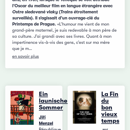
l’Oscar du meilleur film en langue étrangère avec
Ostre sledované vlaky
(
Trains étroitement
surveillés
). Il s’agissait d’un ouvrage-clé du
Printemps de Prague.
«L’humour me vient de mon
grand-père maternel, je suis redevable à mon père de
sa culture. J’ai grandi avec ses livres. Quant à mon
impertinence vis-à-vis des gens, c’est sur ma mère
que je m…
en savoir plus
Ein
La Fin
launischer
du
Sommer
bon
vieux
Jiří
temps
Menzel
République