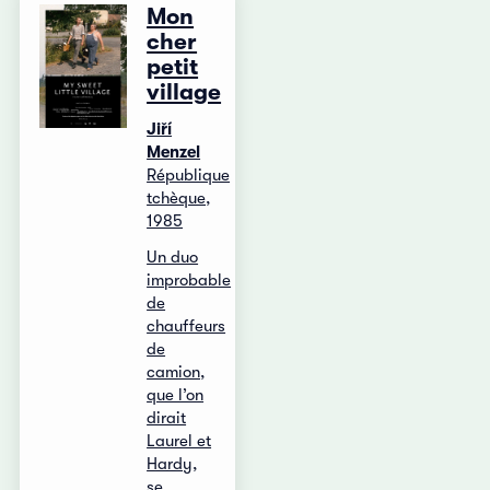
Mon
cher
petit
village
Jiří
Menzel
République
tchèque,
1985
Un duo
improbable
de
chauffeurs
de
camion,
que l’on
dirait
Laurel et
Hardy,
se