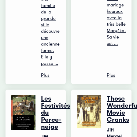
mariage
famille
heureux
de la
avec la
grande
très belle
ville
Maryška.
découvre
Sa vie
une
est ...
ancienne
ferme.
Elle y
passe ...
Plus
Plus
Les
Those
Festivités
Wonderfu
du
Movie
Perce-
Cranks
neige
Jiří
Menzel