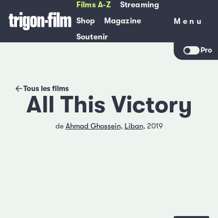
Films A-Z
Streaming
Shop
Magazine
Menu
Menu
Soutenir
Pro
Tous les films
All This Victory
de
Ahmad Ghossein
,
Liban
, 2019