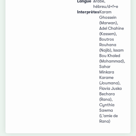
Langue
Arabe,
hébreu/d+f+e
Interprètes
Karam
Ghossein
(Marwan),
Adel Chahine
(Kassem),
Boutros
Rouhana
(Najib), Issam
Bou Khaled
(Mohammad),
Sahar
Minkara
Karame
(Joumana),
Flavia Juska
Bechara
(Rana),
Cynthia
Sawma
(L'amie de
Rana)