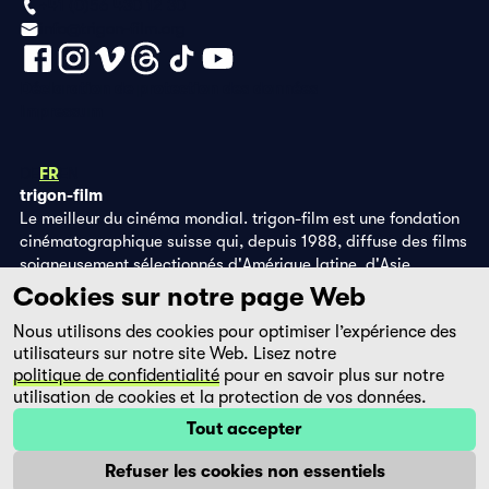
+41 (0)56 430 12 30
info@trigon-film.org
Déclaration de protection des données
Impressum
DE
FR
EN
trigon-film
Le meilleur du cinéma mondial. trigon-film est une fondation
cinématographique suisse qui, depuis 1988, diffuse des films
soigneusement sélectionnés d'Amérique latine, d'Asie,
d'Afrique et d'Europe de l'Est, dans les salles de cinéma,
Cookies sur notre page Web
grâce à ses propres éditions DVD et sur la plateforme de
Nous utilisons des cookies pour optimiser l’expérience des
streaming filmingo.
utilisateurs sur notre site Web. Lisez notre
politique de confidentialité
pour en savoir plus sur notre
utilisation de cookies et la protection de vos données.
Tout accepter
Refuser les cookies non essentiels