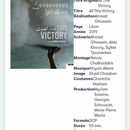
Titre original
All This
Victory
Titre
All This Victory
Réalisation
Ahmad
Ghossein
Pays
Liban
Année
2019
Scénario
Ahmad
Ghossein, Abla
Khoury, Syllas
Tzoumerkas
Montage
Yannis
Chalkiadakis
Musique
Khyam Allami
Image
Shadi Chaaban
Costumes
Charlotte
Hashem
Production
Myriam
Sassine,
Georges
Schoucair,
Marie-Pierre
Macia
Formats
DCP
Durée
93 min.