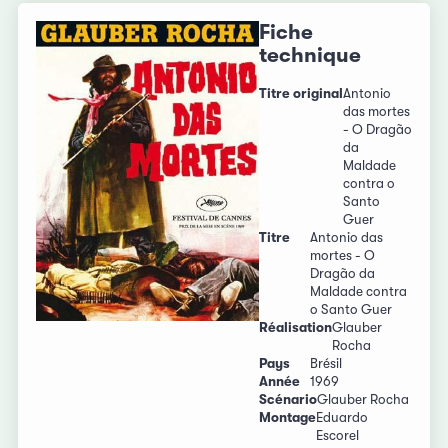
Fiche
technique
Titre original
Antonio
das mortes
- O Dragão
da
Maldade
contra o
Santo
Guer
Titre
Antonio das
mortes - O
Dragão da
Maldade contra
o Santo Guer
Réalisation
Glauber
Rocha
Pays
Brésil
Année
1969
Scénario
Glauber Rocha
Montage
Eduardo
Escorel