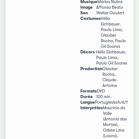
Musique
Marlos Nobre
Image
Affonso Beato
Son
Walter Goulart
Costumes
Hélio
Eichbauer,
Paulo Lima,
Glauber
Rocha, Paulo
Gil Soares
Décors
Hélio Eichbauer,
Paulo Lima,
Paulo Gil Soares
Production
Glauber
Rocha,
Claude-
Antoine
Formats
DVD
Durée
100 min.
Langue
Portugiesisch/d/f
Interprètes
Maurício do
Valle
(Antonio das
Mortes),
Odete Lara
(Laura),