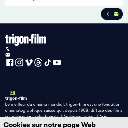
+41 (0)56 430 12 30
info@trigon-film.org
Déclaration de protection des données
Impressum
DE
FR
EN
trigon-film
Le meilleur du cinéma mondial. trigon-film est une fondation
cinématographique suisse qui, depuis 1988, diffuse des films
soigneusement sélectionnés d'Amérique latine, d'Asie,
d'Afrique et d'Europe de l'Est, dans les salles de cinéma,
Cookies sur notre page Web