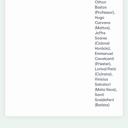
Othon
Bastos
(Professor),
Hugo
Carvana
(Mattos),
Joffre
Soares
(Colonel
Horácio),
Emmanuel
Cavalcanti
(Priester),
Lorival Pariz
(Coirana),
Vinícius
Salvatori
(Mata Vaca),
Santi
Scaldaferri
(Batista)