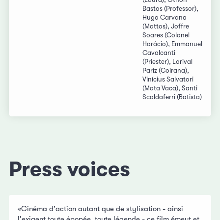
Bastos (Professor),
Hugo Carvana
(Mattos), Joffre
Soares (Colonel
Horácio), Emmanuel
Cavalcanti
(Priester), Lorival
Pariz (Coirana),
Vinícius Salvatori
(Mata Vaca), Santi
Scaldaferri (Batista)
Press voices
«Cinéma d'action autant que de stylisation - ainsi
l'exigent toute épopée, toute légende - ce film émeut et