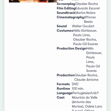
Screenplay
Glauber Rocha
Film Editing
Eduardo Escorel
Soundtrack
Marlos Nobre
Cinematography
Affonso
Beato
Sound
Walter Goulart
Costumes
Hélio Eichbauer,
Paulo Lima,
Glauber Rocha,
Paulo Gil Soares
Production Design
Hélio
Eichbauer,
Paulo
Lima,
Paulo Gil
Soares
Production
Glauber Rocha,
Claude-Antoine
Formats
DVD
Runtime
100 min.
Language
Portugiesisch/d/f
Cast
Maurício do Valle
(Antonio das
Mortes), Odete Lara
(Laura), Othon