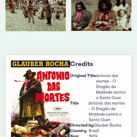
Credits
Original Title
Antonio das
mortes - O
Dragão da
Maldade contra
o Santo Guer
Title
Antonio das mortes
- O Dragão da
Maldade contra o
Santo Guer
Directed by
Glauber Rocha
Country
Brazil
Year
1969