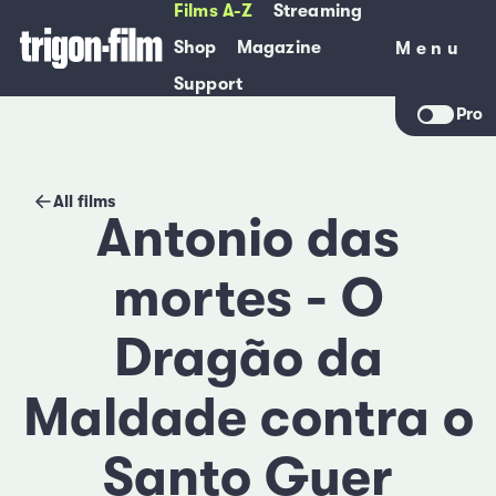
Films A-Z
Streaming
Shop
Magazine
Menu
Menu
Support
Pro
All films
Antonio das
mortes - O
Dragão da
Maldade contra o
Santo Guer