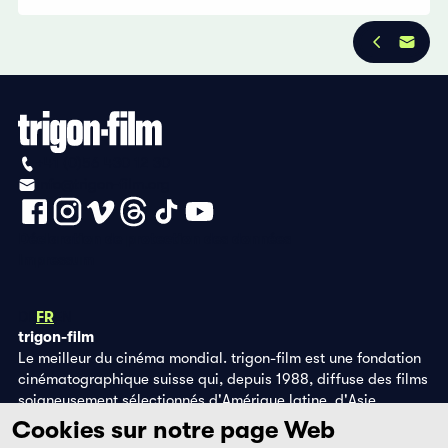
+41 (0)56 430 12 30
info@trigon-film.org
Déclaration de protection des données
Impressum
DE
FR
EN
trigon-film
Le meilleur du cinéma mondial. trigon-film est une fondation
cinématographique suisse qui, depuis 1988, diffuse des films
soigneusement sélectionnés d'Amérique latine, d'Asie,
d'Afrique et d'Europe de l'Est, dans les salles de cinéma,
Cookies sur notre page Web
grâce à ses propres éditions DVD et sur la plateforme de