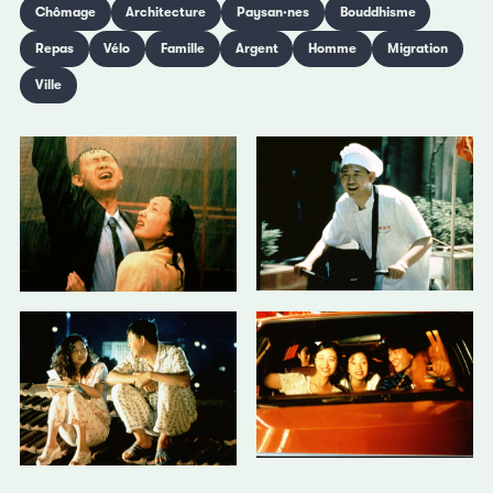
Chômage
Architecture
Paysan·nes
Bouddhisme
Repas
Vélo
Famille
Argent
Homme
Migration
Ville