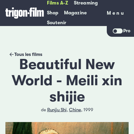
Films A-Z
Streaming
Shop
Magazine
Menu
Menu
Soutenir
Pro
Tous les films
Beautiful New
World - Meili xin
shijie
de
Runjiu Shi
,
Chine
, 1999