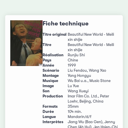
Fiche technique
Titre original
Beautiful New World - Meili
xin shijie
Titre
Beautiful New World - Meili
xin shijie
Réalisation
Runjiu Shi
Pays
Chine
Année
1999
Scénario
Liu Fendou, Wang Yao
Montage
Yang Hongyu
Musique
Wu Bai u.a., Music Stone
Image
Lu Yue
Son
Wang Xueyi
Production
Imar Film Co. Ltd., Peter
Loehr, Beijing, China
Formats
35mm
Durée
104 min.
Langue
Mandarin/d/f
Interprètes
Jiang Wu (Bao Gen), Jenny
Chen (Ah Hui), Jen Hsien-Chi