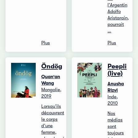
l'Argentin
Adolfo
Aristarain,
pourrait
...
Plus
Plus
Öndög
Peepli
(live)
Quan'an
Wang
Anusha
Mongolie,
Rizvi
2019
Inde,
2010
Lorsqu’ils
découvrent
Nos
le corps
médias
d’une
sont
femme,
toujours