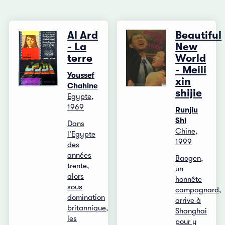
Al Ard
Beautiful
- La
New
terre
World
- Meili
Youssef
xin
Chahine
shijie
Egypte,
1969
Runjiu
Shi
Dans
Chine,
l'Egypte
1999
des
années
Baogen,
trente,
un
alors
honnête
sous
campagnard,
domination
arrive à
britannique,
Shanghai
les
pour y