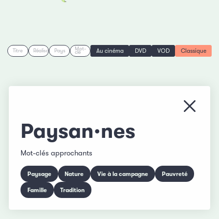
Mot-
Au cinéma
DVD
VOD
Classique
Titre
Réalisation
Pays
clé
Fermer
Paysan·nes
Mot-clés approchants
Paysage
Nature
Vie à la campagne
Pauvreté
Famille
Tradition