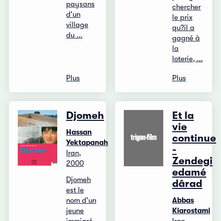
paysans
chercher
d'un
le prix
village
qu?il a
du ...
gagné à
la
loterie, ...
Plus
Plus
Djomeh
Et la
vie
Hassan
continue
Yektapanah
-
Iran,
Zendegi
2000
edamé
Djomeh
dârad
est le
nom d'un
Abbas
jeune
Kiarostami