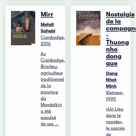
Mirr
Nostalgie
de la
Mehdi
campagn
Sahebi
-
Cambodge,
Thuong
2016
nho
Au
dong
Cambodge,
que
Binchey,
agriculteur
Dang
traditionnel
Nhat
de la
Minh
province
Vietnam,
du
1995
Mondolkiri
«Un Lieu
a été
dans le
expulsé
monde»,
de ses ...
le succès
de