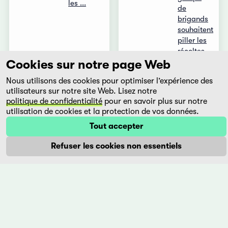
les ...
de
brigands
souhaitent
piller les
récoltes
d'un
Cookies sur notre page Web
village
Nous utilisons des cookies pour optimiser l’expérience des
de
utilisateurs sur notre site Web. Lisez notre
paysans.
politique de confidentialité
pour en savoir plus sur notre
...
utilisation de cookies et la protection de vos données.
Plus
Plus
Tout accepter
Refuser les cookies non essentiels
Titash
Una
ekti
casa
nadir
con
naam
vista
- A
al
River
mar