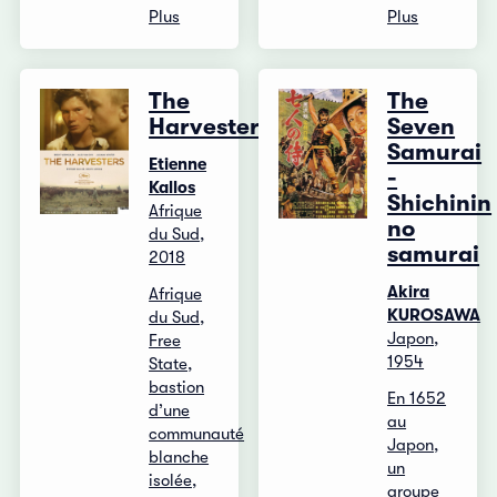
Plus
Plus
The
The
Harvesters
Seven
Samurai
Etienne
-
Kallos
Shichinin
Afrique
no
du Sud,
samurai
2018
Akira
Afrique
KUROSAWA
du Sud,
Japon,
Free
1954
State,
bastion
En 1652
d’une
au
communauté
Japon,
blanche
un
isolée,
groupe