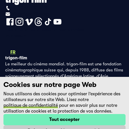
+41 (0)56 430 12 30
info@trigon-film.org
Déclaration de protection des données
Impressum
DE
FR
EN
trigon-film
Le meilleur du cinéma mondial. trigon-film est une fondation
cinématographique suisse qui, depuis 1988, diffuse des films
soigneusement sélectionnés d'Amérique latine, d'Asie,
d'Afrique et d'Europe de l'Est, dans les salles de cinéma,
Cookies sur notre page Web
grâce à ses propres éditions DVD et sur la plateforme de
Nous utilisons des cookies pour optimiser l’expérience des
streaming filmingo.
utilisateurs sur notre site Web. Lisez notre
politique de confidentialité
pour en savoir plus sur notre
utilisation de cookies et la protection de vos données.
Tout accepter