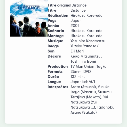
Titre original
Distance
Titre
Distance
Réalisation
Hirokazu Kore-eda
Pays
Japon
Année
2001
Scénario
Hirokazu Kore-eda
Montage
Hirokazu Kore-eda
Musique
Yasuhiro Kasamatsu
Image
Yutaka Yamasaki
Son
Eiji Mori
Décors
Keiko Mitsumatsu,
Toshihiro Isomi
Production
TV Man Union, Toyko
Formats
35mm, DVD
Durée
132 min.
Langue
Japanisch/d/f
Interprètes
Arata (Atsushi), Yusuke
Iseya (Masaru), Susumu
Terajima (Makoto), Yui
Natsukawa (Yui
Natsukawa ...), Tadanobu
Asano (Sakata)