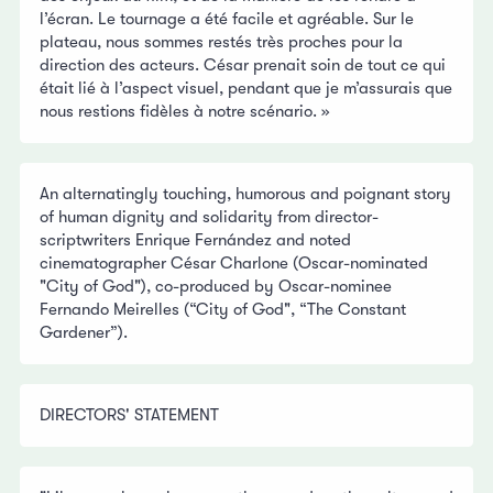
l’écran. Le tournage a été facile et agréable. Sur le
plateau, nous sommes restés très proches pour la
direction des acteurs. César prenait soin de tout ce qui
était lié à l’aspect visuel, pendant que je m’assurais que
nous restions fidèles à notre scénario. »
An alternatingly touching, humorous and poignant story
of human dignity and solidarity from director-
scriptwriters Enrique Fernández and noted
cinematographer César Charlone (Oscar-nominated
"City of God"), co-produced by Oscar-nominee
Fernando Meirelles (“City of God", “The Constant
Gardener”).
DIRECTORS' STATEMENT