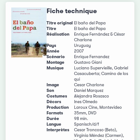
Fiche technique
Titre original
El baño del Papa
Titre
El baño del Papa
Réalisation
Enrique Fernández & César
Charlone
Pays
Uruguay
Année
2007
Scénario
Enrique Fernandez
Montage
Gustavo Giani
Musique
Luciano Supervieille, Gabriel
Casacuberta; Camino de los
qui
Image
Cesar Charlone
Son
Daniel Marquez
Costumes
Alejandra Rosasco
Décors
Ines Olmedo
Production
Laroux Cine, Montevideo
Formats
35mm, DVD
Durée
98 min.
Langue
Spanisch/d/f
Interprètes
Cesar Troncoso (Beto),
Virginia Méndez (Carmen),