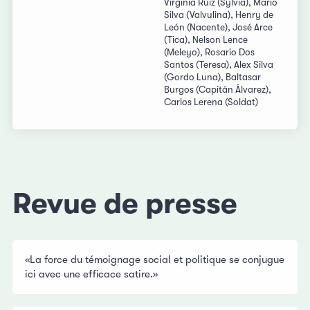
Virginia Ruiz (Sylvia), Mario
Silva (Valvulina), Henry de
León (Nacente), José Arce
(Tica), Nelson Lence
(Meleyo), Rosario Dos
Santos (Teresa), Alex Silva
(Gordo Luna), Baltasar
Burgos (Capitán Álvarez),
Carlos Lerena (Soldat)
Revue de presse
«La force du témoignage social et politique se conjugue
ici avec une efficace satire.»