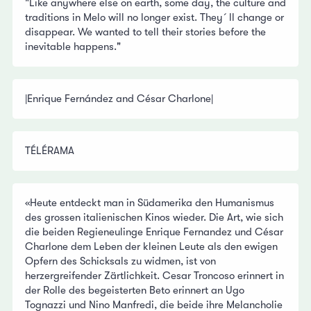
"Like anywhere else on earth, some day, the culture and
traditions in Melo will no longer exist. They´ll change or
disappear. We wanted to tell their stories before the
inevitable happens."
|Enrique Fernández and César Charlone|
TÉLÉRAMA
«Heute entdeckt man in Südamerika den Humanismus
des grossen italienischen Kinos wieder. Die Art, wie sich
die beiden Regieneulinge Enrique Fernandez und César
Charlone dem Leben der kleinen Leute als den ewigen
Opfern des Schicksals zu widmen, ist von
herzergreifender Zärtlichkeit. Cesar Troncoso erinnert in
der Rolle des begeisterten Beto erinnert an Ugo
Tognazzi und Nino Manfredi, die beide ihre Melancholie