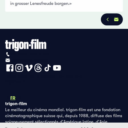
in grosser Lenesfreude bargen.»
+41 (0)56 430 12 30
info@trigon-film.org
Déclaration de protection des données
Impressum
DE
FR
EN
trigon-film
Le meilleur du cinéma mondial. trigon-film est une fondation
cinématographique suisse qui, depuis 1988, diffuse des films
soigneusement sélectionnés d'Amérique latine, d'Asie,
d'Afrique et d'Europe de l'Est, dans les salles de cinéma,