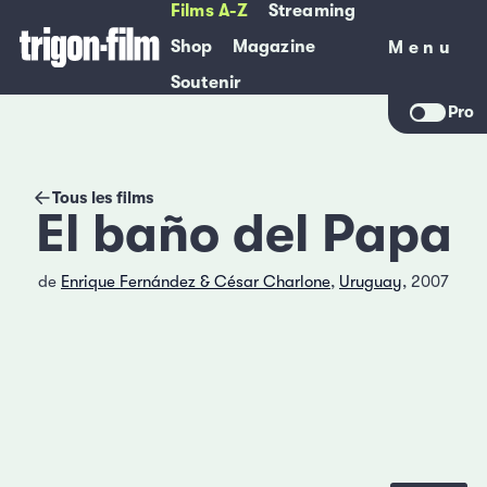
Films A-Z
Streaming
Shop
Magazine
Menu
Menu
Soutenir
Pro
Tous les films
El baño del Papa
de
Enrique Fernández & César Charlone
,
Uruguay
, 2007