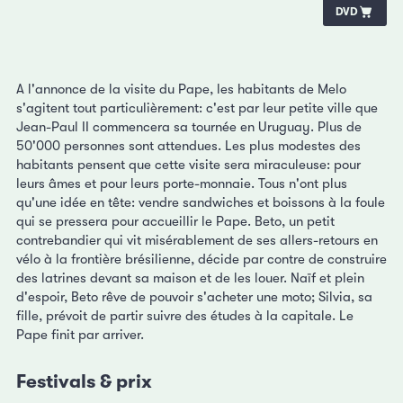
DVD
A l'annonce de la visite du Pape, les habitants de Melo
s'agitent tout particulièrement: c'est par leur petite ville que
Jean-Paul II commencera sa tournée en Uruguay. Plus de
50'000 personnes sont attendues. Les plus modestes des
habitants pensent que cette visite sera miraculeuse: pour
leurs âmes et pour leurs porte-monnaie. Tous n'ont plus
qu'une idée en tête: vendre sandwiches et boissons à la foule
qui se pressera pour accueillir le Pape. Beto, un petit
contrebandier qui vit misérablement de ses allers-retours en
vélo à la frontière brésilienne, décide par contre de construire
des latrines devant sa maison et de les louer. Naïf et plein
d'espoir, Beto rêve de pouvoir s'acheter une moto; Silvia, sa
fille, prévoit de partir suivre des études à la capitale. Le
Pape finit par arriver.
Festivals & prix