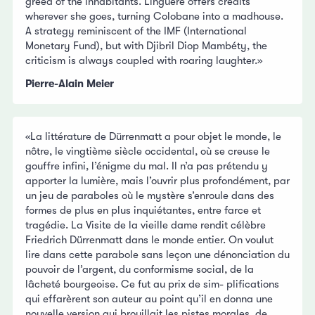
greed of the inhabitants. Linguère offers credits
wherever she goes, turning Colobane into a madhouse.
A strategy reminiscent of the IMF (International
Monetary Fund), but with Djibril Diop Mambéty, the
criticism is always coupled with roaring laughter.»
Pierre-Alain Meier
«La littérature de Dürrenmatt a pour objet le monde, le
nôtre, le vingtième siècle occidental, où se creuse le
gouffre infini, l’énigme du mal. Il n’a pas prétendu y
apporter la lumière, mais l’ouvrir plus profondément, par
un jeu de paraboles où le mystère s’enroule dans des
formes de plus en plus inquiétantes, entre farce et
tragédie. La Visite de la vieille dame rendit célèbre
Friedrich Dürrenmatt dans le monde entier. On voulut
lire dans cette parabole sans leçon une dénonciation du
pouvoir de l’argent, du conformisme social, de la
lâcheté bourgeoise. Ce fut au prix de sim- plifications
qui effarèrent son auteur au point qu’il en donna une
nouvelle version qui brouillait les pistes morales, de