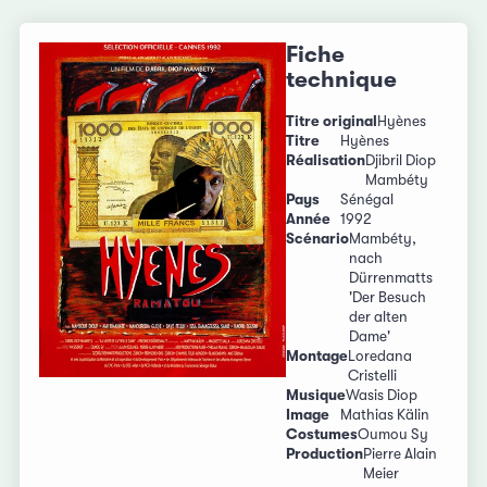
Fiche
technique
Titre original
Hyènes
Titre
Hyènes
Réalisation
Djibril Diop
Mambéty
Pays
Sénégal
Année
1992
Scénario
Mambéty,
nach
Dürrenmatts
'Der Besuch
der alten
Dame'
Montage
Loredana
Cristelli
Musique
Wasis Diop
Image
Mathias Kälin
Costumes
Oumou Sy
Production
Pierre Alain
Meier