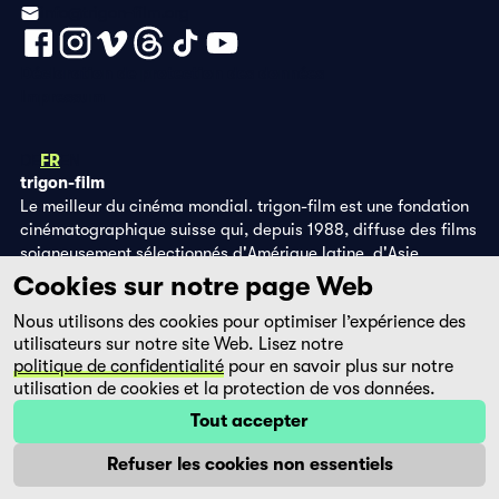
info@trigon-film.org
Déclaration de protection des données
Impressum
DE
FR
EN
trigon-film
Le meilleur du cinéma mondial. trigon-film est une fondation
cinématographique suisse qui, depuis 1988, diffuse des films
soigneusement sélectionnés d'Amérique latine, d'Asie,
d'Afrique et d'Europe de l'Est, dans les salles de cinéma,
Cookies sur notre page Web
grâce à ses propres éditions DVD et sur la plateforme de
Nous utilisons des cookies pour optimiser l’expérience des
streaming filmingo.
utilisateurs sur notre site Web. Lisez notre
politique de confidentialité
pour en savoir plus sur notre
utilisation de cookies et la protection de vos données.
Tout accepter
Refuser les cookies non essentiels