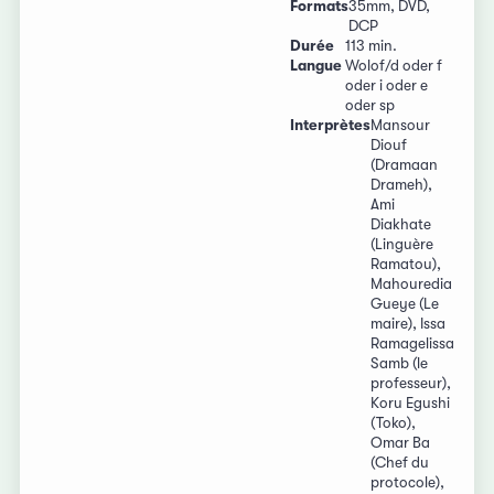
Formats
35mm, DVD,
DCP
Durée
113 min.
Langue
Wolof/d oder f
oder i oder e
oder sp
Interprètes
Mansour
Diouf
(Dramaan
Drameh),
Ami
Diakhate
(Linguère
Ramatou),
Mahouredia
Gueye (Le
maire), Issa
Ramagelissa
Samb (le
professeur),
Koru Egushi
(Toko),
Omar Ba
(Chef du
protocole),