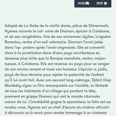
VOD
DVD
Adapté de La Visite de la vieille dame, pièce de Dürrenmatt,
Hyènes raconte le cal- vaire de Draman, épicier à Colobane,
et de ses congénères. Une de ses anciennes idylles, Linguère
Ramatou, rentre d’un exil volontaire. Draman l’avait jetée
dans l’op- probre après l’avoir engrossée. Elle se convertit
alors à la prostitution dans divers pays occidentaux et,
devenue plus riche que la Banque mondiale, rentre, majes-
tueuse, à Colobane. Elle est revenue au pays pour se venger
de son ancien amant et laver son honneur. L’épicier a, jadis,
payé de faux témoins pour rejeter la paternité de l’enfant
qu’il lui avait fait. Avec son second long-métrage, Djibril Diop
Mambéty signe un film remarquable sur l’avidité, la lâcheté
de tous les habitants d’un village qui perdent la tête,
prennent en grippe Draman qui voit le monde s’écrouler
autour de lui. L’incrédulité gagne le spectateur, la folie est au
rendez-vous. Hyènes est un chef d’œuvre du cinéma africain
à découvrir ou à revoir pour rendre hommage à un cinéaste