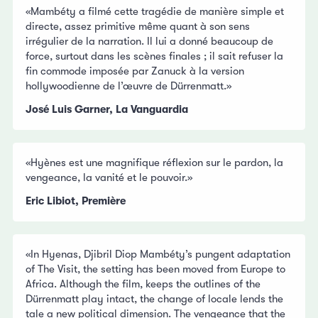
«Mambéty a filmé cette tragédie de manière simple et
directe, assez primitive même quant à son sens
irrégulier de la narration. Il lui a donné beaucoup de
force, surtout dans les scènes finales ; il sait refuser la
fin commode imposée par Zanuck à la version
hollywoodienne de l’œuvre de Dürrenmatt.»
José Luis Garner, La Vanguardia
«Hyènes est une magnifique réflexion sur le pardon, la
vengeance, la vanité et le pouvoir.»
Eric Libiot, Première
«In Hyenas, Djibril Diop Mambéty’s pungent adaptation
of The Visit, the setting has been moved from Europe to
Africa. Although the film, keeps the outlines of the
Dürrenmatt play intact, the change of locale lends the
tale a new political dimension. The vengeance that the