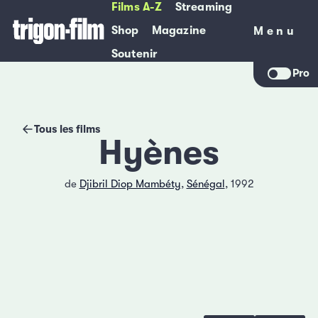
Films A-Z
Streaming
Shop
Magazine
Menu
Menu
Soutenir
Pro
Tous les films
Hyènes
de
Djibril Diop Mambéty
,
Sénégal
, 1992