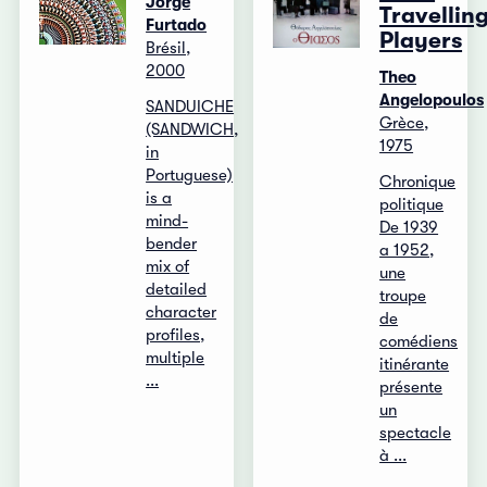
Jorge
Travellin
Furtado
Players
Brésil,
2000
Theo
Angelopoulos
SANDUICHE
Grèce,
(SANDWICH,
1975
in
Portuguese)
Chronique
is a
politique
mind-
De 1939
bender
a 1952,
mix of
une
detailed
troupe
character
de
profiles,
comédiens
multiple
itinérante
...
présente
un
spectacle
à ...