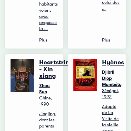
celui des
habitants
...
voient
avec
angoisse
la ...
Plus
Plus
Heartstrings
Hyènes
- Xin
Djibril
xiang
Diop
Mambéty
Zhou
Sénégal,
Sun
1992
Chine,
1990
Adapté
de La
Jingjing,
Visite de
dont les
la vieille
parents