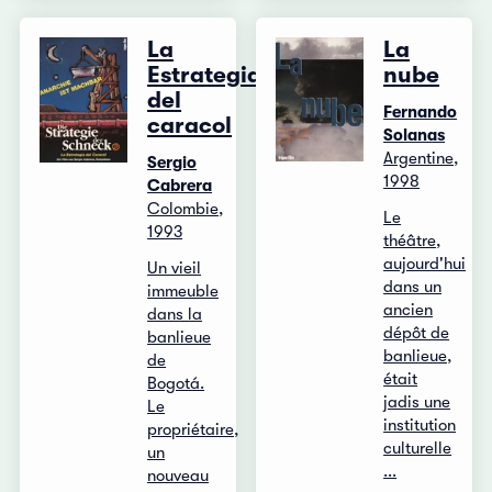
La
La
Estrategia
nube
del
Fernando
caracol
Solanas
Argentine,
Sergio
1998
Cabrera
Colombie,
Le
1993
théâtre,
aujourd'hui
Un vieil
dans un
immeuble
ancien
dans la
dépôt de
banlieue
banlieue,
de
était
Bogotá.
jadis une
Le
institution
propriétaire,
culturelle
un
...
nouveau