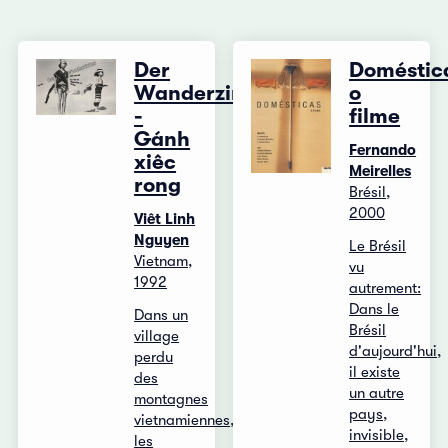
Der
Doméstic
Wanderzirkus
o
-
filme
Gánh
Fernando
xiêc
Meirelles
rong
Brésil,
2000
Viêt Linh
Nguyen
Le Brésil
Vietnam,
vu
1992
autrement:
Dans le
Dans un
Brésil
village
d'aujourd'hui,
perdu
il existe
des
un autre
montagnes
pays,
vietnamiennes,
invisible,
les