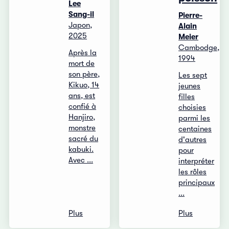
Lee
Sang-il
Pierre-
Japon,
Alain
2025
Meier
Cambodge,
Après la
1994
mort de
son père,
Les sept
Kikuo, 14
jeunes
ans, est
filles
confié à
choisies
Hanjiro,
parmi les
monstre
centaines
sacré du
d'autres
kabuki.
pour
Avec ...
interpréter
les rôles
principaux
...
Plus
Plus