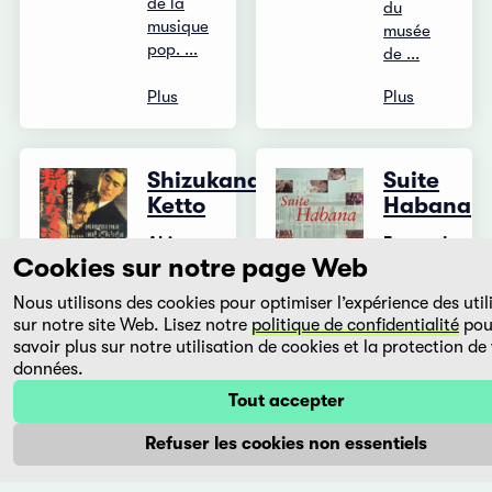
de la
du
musique
musée
pop. ...
de ...
Plus
Plus
Shizukanaru
Suite
Ketto
Habana
Akira
Fernando
Cookies sur notre page Web
KUROSAWA
Pérez
Japon,
Cuba,
Nous utilisons des cookies pour optimiser l’expérience des util
1949
2003
sur notre site Web. Lisez notre
politique de confidentialité
pou
savoir plus sur notre utilisation de cookies et la protection de
1944,
Avec La
données.
dans un
vida es
hôpital
silbar, le
Tout accepter
de
Cubain
l'armée :
Fernando
Refuser les cookies non essentiels
Par une
Pérez
nuit
avait