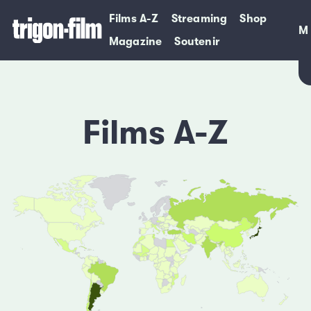
Films A-Z
Streaming
Shop
M
M
Magazine
Soutenir
Films A-Z