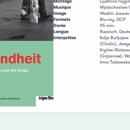
Montage
Ljudmila Fejgi
Musique
Wjatscheslaw 
Image
Wadim Jussow
Formats
Blu-ray, DCP
Durée
95 min.
Langue
Russisch, Deut
Interprètes
Kolja Burljajew
(Cholin), Jewg
Krylow (Katass
(Grjasnow), Wa
Irma Tarkowska