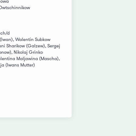
nowa
Owtschinnikow
sch/d
 (Iwan), Walentin Subkow
eni Sharikow (Galzew), Sergej
onow), Nikolaj Grinko
lentina Maljawina (Mascha),
ja (Iwans Mutter)