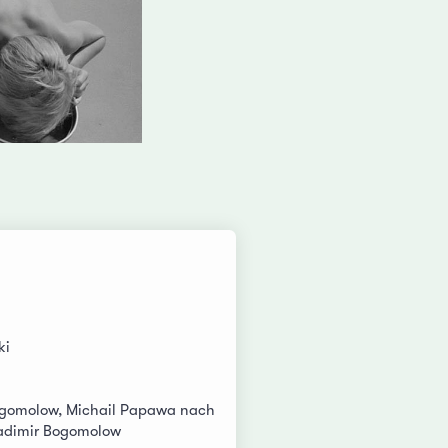
ki
ogomolow, Michail Papawa nach
adimir Bogomolow