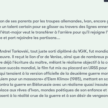
ion de ses parents par les troupes allemandes, Ivan, encore 
e un talent certain pour se glisser au travers des lignes enne
l'état-major veut le transférer à l'arrière pour qu'il rejoigne
se et part rejoindre les partisans...
Andreï Tarkovski, tout juste sorti diplômé du VGIK, fut mond
vre. Il reçut le lion d'or de Venise, ainsi que de nombreux 
ve déjà l'écriture du maître, mêlant le réalisme objectif à la
 son succès mondial, le film fut mis au placard en URSS pour
 qui tenaient à la version officielle de la deuxième guerre mo
quiem pour un massacre» d'Elem Klimov (1985), mettant en scè
ntra la guerre en Biélorussie avec un réalisme quasi insoute
place aux rêves d'Ivan, mondes poétiques de son enfance et 
sent à la réalité crue de la guerre et à son désir de vengea