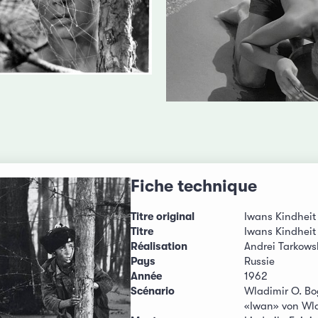
Fiche technique
Titre original
Iwans Kindheit
Titre
Iwans Kindheit
Réalisation
Andrei Tarkows
Pays
Russie
Année
1962
Scénario
Wladimir O. B
«Iwan» von Wl