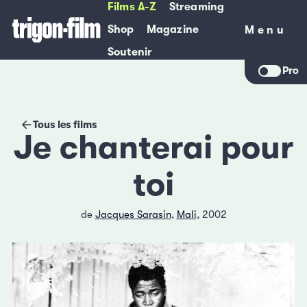
Films A-Z
Streaming
Shop
Magazine
Menu
Menu
Soutenir
Pro
Tous les films
Je chanterai pour
toi
de
Jacques Sarasin
,
Mali
, 2002