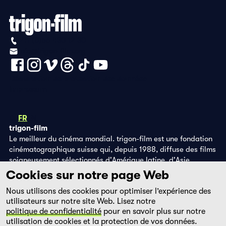
+41 (0)56 430 12 30
info@trigon-film.org
Déclaration de protection des données
Impressum
DE
FR
EN
trigon-film
Le meilleur du cinéma mondial. trigon-film est une fondation
cinématographique suisse qui, depuis 1988, diffuse des films
soigneusement sélectionnés d'Amérique latine, d'Asie,
d'Afrique et d'Europe de l'Est, dans les salles de cinéma,
Cookies sur notre page Web
grâce à ses propres éditions DVD et sur la plateforme de
Nous utilisons des cookies pour optimiser l’expérience des
streaming filmingo.
utilisateurs sur notre site Web. Lisez notre
politique de confidentialité
pour en savoir plus sur notre
utilisation de cookies et la protection de vos données.