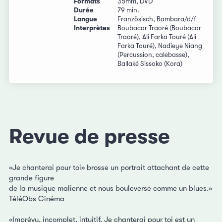
Formats
35mm, DVD
Durée
79 min.
Langue
Französisch, Bambara/d/f
Interprètes
Boubacar Traoré (Boubacar
Traoré), Ali Farka Touré (Ali
Farka Touré), Nadieye Niang
(Percussion, calebasse),
Ballaké Sissoko (Kora)
Revue de presse
«Je chanterai pour toi» brosse un portrait attachant de cette
grande figure
de la musique malienne et nous bouleverse comme un blues.»
TéléObs Cinéma
«Imprévu, incomplet, intuitif, Je chanterai pour toi est un