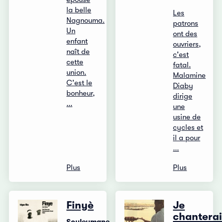
la belle
Les
Nagnouma.
patrons
Un
ont des
enfant
ouvriers,
naît de
c'est
cette
fatal.
union.
Malamine
C'est le
Diaby
bonheur,
dirige
...
une
usine de
cycles et
il a pour
...
Plus
Plus
Finyè
Je
chantera