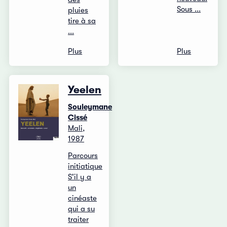
Sous ...
pluies
tire à sa
...
Plus
Plus
Yeelen
Souleymane
Cissé
Mali,
1987
Parcours
initiatique
S'il y a
un
cinéaste
qui a su
traiter