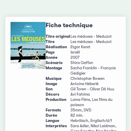
Fiche technique
Titre original
Les méduses - Meduzot
Titre
Les méduses - Meduzot
Réalisation
Etgar Keret
Pays
Israël
Année
2007
Scénario
Shira Geffen
Montage
Sacha Franklin - François
Gédigier
Musique
Christopher Bowen
Image
Antoine Héberlé
Son
Gil Toren - Oliver Dô Huu
Décors
Avi Fahima
Production
Lama Films, Les films du
poisson
Formats
35mm, DVD
Durée
82 min.
Langue
Hebräisch, Englisch/d/f
Interprètes
Sara Adler, Nikol Leidman,