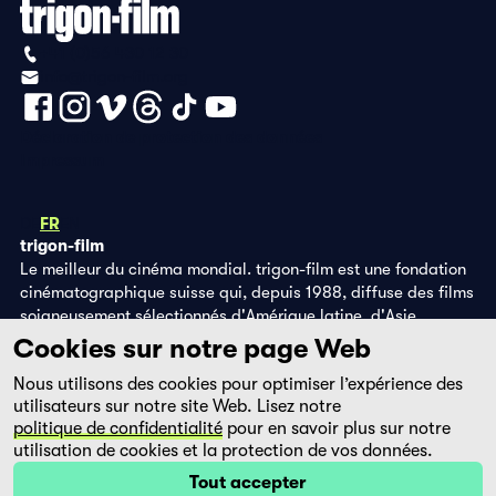
+41 (0)56 430 12 30
info@trigon-film.org
Déclaration de protection des données
Impressum
DE
FR
EN
trigon-film
Le meilleur du cinéma mondial. trigon-film est une fondation
cinématographique suisse qui, depuis 1988, diffuse des films
soigneusement sélectionnés d'Amérique latine, d'Asie,
d'Afrique et d'Europe de l'Est, dans les salles de cinéma,
Cookies sur notre page Web
grâce à ses propres éditions DVD et sur la plateforme de
Nous utilisons des cookies pour optimiser l’expérience des
streaming filmingo.
utilisateurs sur notre site Web. Lisez notre
politique de confidentialité
pour en savoir plus sur notre
utilisation de cookies et la protection de vos données.
Tout accepter