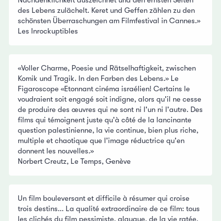
Nachdenklichkeit auszeichnet und den ernsten Seiten
des Lebens zulächelt. Keret und Geffen zählen zu den
schönsten Überraschungen am Filmfestival in Cannes.»
Les Inrockuptibles
«Voller Charme, Poesie und Rätselhaftigkeit, zwischen
Komik und Tragik. In den Farben des Lebens.» Le
Figaroscope «Etonnant cinéma israélien! Certains le
voudraient soit engagé soit indigne, alors qu'il ne cesse
de produire des œuvres qui ne sont ni l'un ni l'autre. Des
films qui témoignent juste qu'à côté de la lancinante
question palestinienne, la vie continue, bien plus riche,
multiple et chaotique que l'image réductrice qu'en
donnent les nouvelles.»
Norbert Creutz, Le Temps, Genève
Un film bouleversant et difficile à résumer qui croise
trois destins... La qualité extraordinaire de ce film: tous
les clichés du film pessimiste, glauque, de la vie ratée,