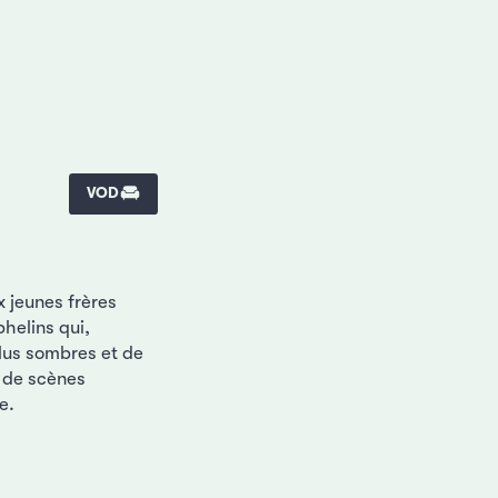
VOD
 jeunes frères
helins qui,
plus sombres et de
é de scènes
e.