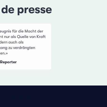
 de presse
eugnis für die Macht der
ht nur als Quelle von Kraft
dern auch als
gang zu verdrängten
den.»
 Reporter
Déclaration de protection des données
Impressum