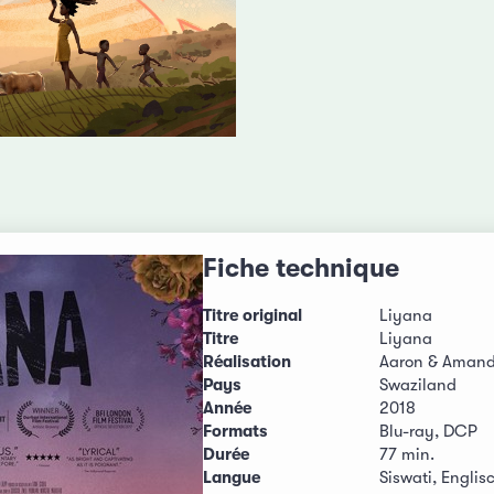
Fiche technique
Titre original
Liyana
Titre
Liyana
Réalisation
Aaron & Aman
Pays
Swaziland
Année
2018
Formats
Blu-ray, DCP
Durée
77 min.
Langue
Siswati, Englisc