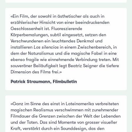
«Ein Film, der sowohl in ästhetischer als auch in
erzählerischer Hinsicht von einer beeindruckenden
Geschlossenheit ist. Fluoreszierende
Körperbemalungen, subtil eingesetzt, setzen den
Verschwundenen ein leuchtendes Denkmal und
installieren
Los silencios
in einem Zwischenbereich, in
dem der Naturalismus und die magische Fabel in eine
ebenso fragile wie einnehmende Verbindung treten. Mit
souveräner Beiläufigkeit legt Beatriz Seigner die tiefere
Dimension des Films frei.»
Patrick Straumann, Filmbulletin
«Ganz im Sinne des einst in Lateinamerika verbreiteten
magischen Realismus verschwimmen mit zunehmender
Filmdauer die Grenzen zwischen der Welt der Lebenden
und der Toten. Das sind Momente von grosser visueller
Kraft, verstärkt durch ein Sounddesign, das den