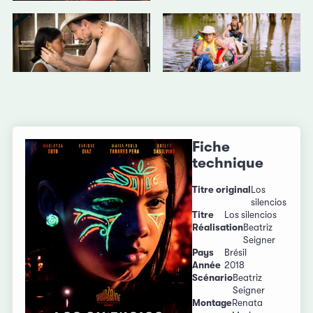
Fiche
technique
Titre original
Los
silencios
Titre
Los silencios
Réalisation
Beatriz
Seigner
Pays
Brésil
Année
2018
Scénario
Beatriz
Seigner
Montage
Renata