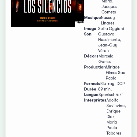
Maria,
Jacques
Comets
Musique
Nascuy
Linares
Image
Sofia Oggioni
Son
Gustavo
Nascimento,
Jean-Guy
Véran
Décors
Marcela
Gomez
Production
Miriade
Filmes Sao
Paolo
Formats
Blu-ray, DCP
Durée
89 min.
Langue
Spanisch/d/f
Interprètes
Adolfo
Savinvino,
Enrique
Diaz,
Maria
Paula
Tabares