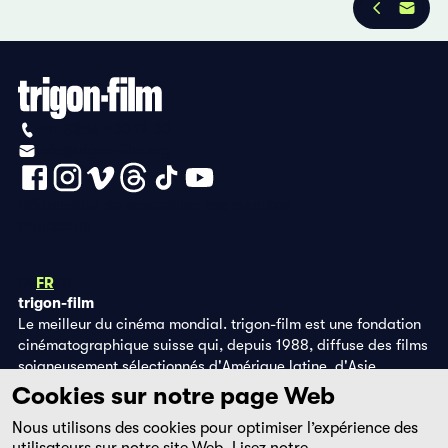
+41 (0)56 430 12 30
info@trigon-film.org
Déclaration de protection des données
Impressum
DE
FR
EN
trigon-film
Le meilleur du cinéma mondial. trigon-film est une fondation
cinématographique suisse qui, depuis 1988, diffuse des films
soigneusement sélectionnés d'Amérique latine, d'Asie,
d'Afrique et d'Europe de l'Est, dans les salles de cinéma,
Cookies sur notre page Web
grâce à ses propres éditions DVD et sur la plateforme de
Nous utilisons des cookies pour optimiser l’expérience des
streaming filmingo.
utilisateurs sur notre site Web. Lisez notre