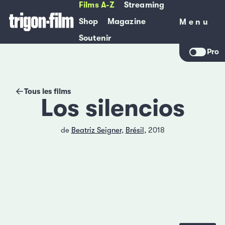
Films A-Z
Streaming
Shop
Magazine
Menu
Menu
Soutenir
Pro
Tous les films
Los silencios
de
Beatriz Seigner
,
Brésil
, 2018