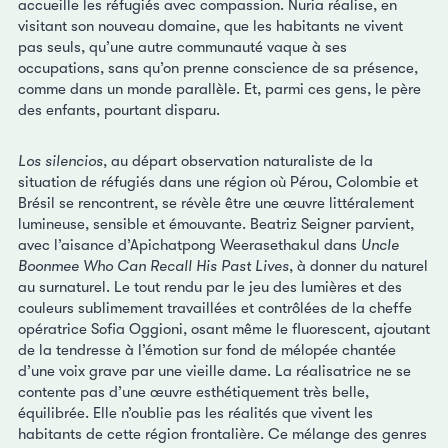
accueille les réfugiés avec compassion. Nuria réalise, en
visitant son nouveau domaine, que les habitants ne vivent
pas seuls, qu’une autre communauté vaque à ses
occupations, sans qu’on prenne conscience de sa présence,
comme dans un monde parallèle. Et, parmi ces gens, le père
des enfants, pourtant disparu.
Los silencios
, au départ observation naturaliste de la
situation de réfugiés dans une région où Pérou, Colombie et
Brésil se rencontrent, se révèle être une œuvre littéralement
lumineuse, sensible et émouvante. Beatriz Seigner parvient,
avec l’aisance d’Apichatpong Weerasethakul dans
Uncle
Boonmee Who Can Recall His Past Lives
, à donner du naturel
au surnaturel. Le tout rendu par le jeu des lumières et des
couleurs sublimement travaillées et contrôlées de la cheffe
opératrice Sofia Oggioni, osant même le fluorescent, ajoutant
de la tendresse à l’émotion sur fond de mélopée chantée
d’une voix grave par une vieille dame. La réalisatrice ne se
contente pas d’une œuvre esthétiquement très belle,
équilibrée. Elle n’oublie pas les réalités que vivent les
habitants de cette région frontalière. Ce mélange des genres