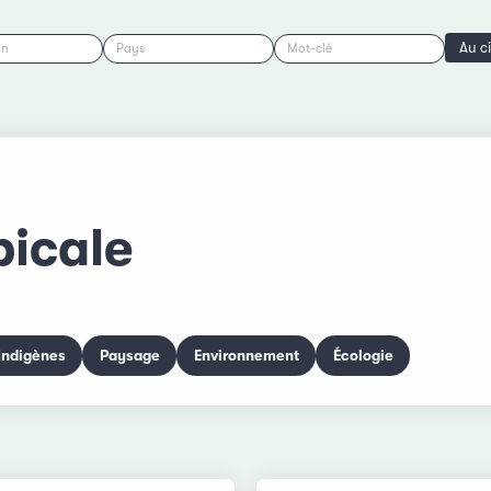
Au c
on
Pays
Mot-clé
picale
Indigènes
Paysage
Environnement
Écologie