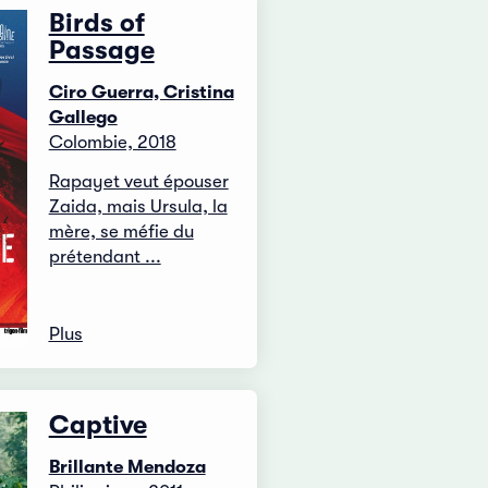
Birds of
Passage
Ciro Guerra, Cristina
Gallego
Colombie, 2018
Rapayet veut épouser
Zaida, mais Ursula, la
mère, se méfie du
prétendant ...
Plus
Captive
Brillante Mendoza