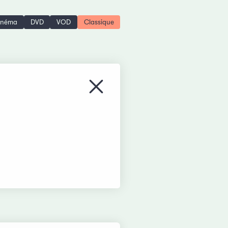
inéma
DVD
VOD
Classique
Fermer le menu