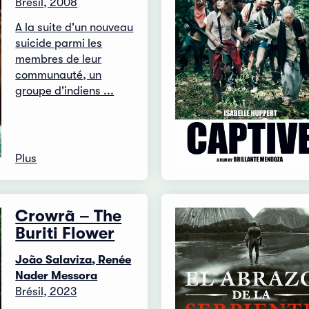
Brésil, 2008
A la suite d'un nouveau
suicide parmi les
membres de leur
communauté, un
groupe d'indiens ...
Plus
Crowrã – The
Buriti Flower
João Salaviza, Renée
Nader Messora
Brésil, 2023