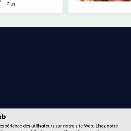
Plus
Déclaration de protection des données
Impressum
eb
expérience des utilisateurs sur notre site Web. Lisez notre
DE
FR
EN