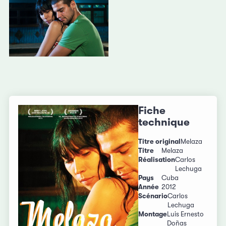
Fiche
technique
Titre original
Melaza
Titre
Melaza
Réalisation
Carlos
Lechuga
Pays
Cuba
Année
2012
Scénario
Carlos
Lechuga
Montage
Luis Ernesto
Doñas