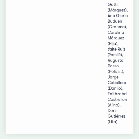
Gotti
(Márquez),
Ana Gloria
Buduén
(Granma),
Carolina
Márquez
(Hija),
Yaité Ruiz
(Yamilé),
Augusto
Posso
(Polizist),
Jorge
Caballero
(Danilo),
Enithzabel
Castrellon
(Alina),
Doris
Gutiérrez
(Lita)