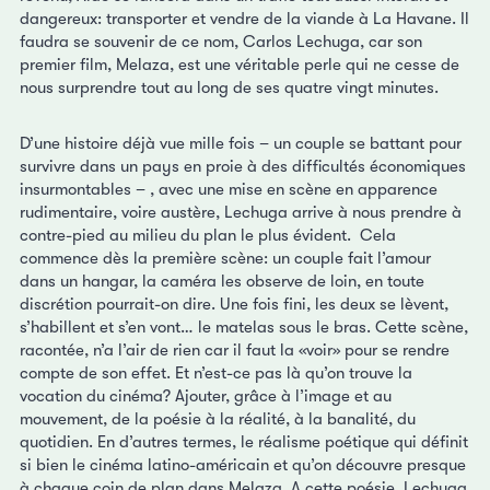
dangereux: transporter et vendre de la viande à La Havane. Il
faudra se souvenir de ce nom, Carlos Lechuga, car son
premier film, Melaza, est une véritable perle qui ne cesse de
nous surprendre tout au long de ses quatre vingt minutes.
D’une histoire déjà vue mille fois – un couple se battant pour
survivre dans un pays en proie à des difficultés économiques
insurmontables – , avec une mise en scène en apparence
rudimentaire, voire austère, Lechuga arrive à nous prendre à
contre-pied au milieu du plan le plus évident. Cela
commence dès la première scène: un couple fait l’amour
dans un hangar, la caméra les observe de loin, en toute
discrétion pourrait-on dire. Une fois fini, les deux se lèvent,
s’habillent et s’en vont… le matelas sous le bras. Cette scène,
racontée, n’a l’air de rien car il faut la «voir» pour se rendre
compte de son effet. Et n’est-ce pas là qu’on trouve la
vocation du cinéma? Ajouter, grâce à l’image et au
mouvement, de la poésie à la réalité, à la banalité, du
quotidien. En d’autres termes, le réalisme poétique qui définit
si bien le cinéma latino-américain et qu’on découvre presque
à chaque coin de plan dans Melaza. A cette poésie, Lechuga