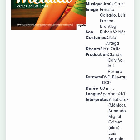
Musique
Jesús Cruz
Image
Ernesto
Calzado, Luis
Franco
Brantley
Son
Rubén Valdés
Costumes
Alicia
Artega
Décors
Alain Ortiz
Production
Claudia
Calviño,
Inti
Herrera
Formats
DVD, Blu-ray,
DCP
Durée
80 min.
Langue
Spanisch/d/f
Interprètes
Yuliet Cruz
(Mónica),
Armando
Miguel
Gómez
(Aldo),
Luis
Antonio