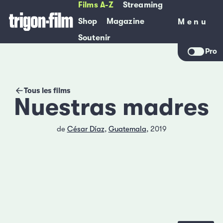
Films A-Z
Streaming
Shop
Magazine
Menu
Menu
Soutenir
Pro
Tous les films
Nuestras madres
de
César Díaz
,
Guatemala
, 2019