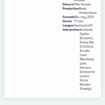
Boissieu
Décors
Pilar Peredo
Production
Need
Productions
Formats
Blu-ray, DCP
Durée
77 min.
Langue
Spanisch/d/f
Interprètes
Armando
Espitia
(Ernesto),
Emma Dib
(Cristina),
Aurelia
Caal
(Nicolasa),
Julio
Serrano
Echeverría
(Juan),
Victor
Moreira
(Freddy)