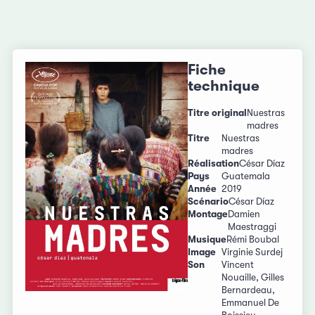
Fiche
technique
Titre original
Nuestras
madres
Titre
Nuestras
madres
Réalisation
César Díaz
Pays
Guatemala
Année
2019
Scénario
César Díaz
Montage
Damien
Maestraggi
Musique
Rémi Boubal
Image
Virginie Surdej
Son
Vincent
Nouaille, Gilles
Bernardeau,
Emmanuel De