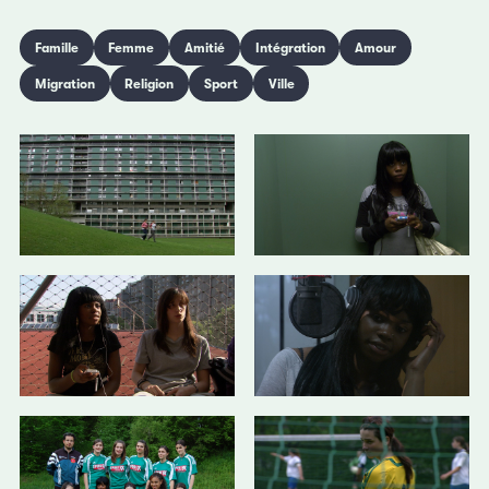
Famille
Femme
Amitié
Intégration
Amour
Migration
Religion
Sport
Ville