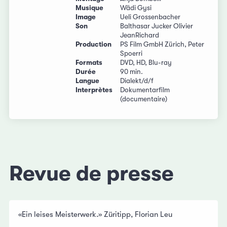
Musique
Wädi Gysi
Image
Ueli Grossenbacher
Son
Balthasar Jucker Olivier
JeanRichard
Production
PS Film GmbH Zürich, Peter
Spoerri
Formats
DVD, HD, Blu-ray
Durée
90 min.
Langue
Dialekt/d/f
Interprètes
Dokumentarfilm
(documentaire)
Revue de presse
«Ein leises Meisterwerk.» Züritipp, Florian Leu