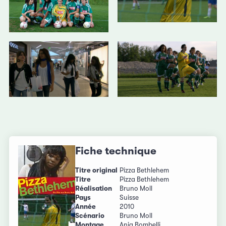
Fiche technique
Titre original
Pizza Bethlehem
Titre
Pizza Bethlehem
Réalisation
Bruno Moll
Pays
Suisse
Année
2010
Scénario
Bruno Moll
Montage
Anja Bombelli