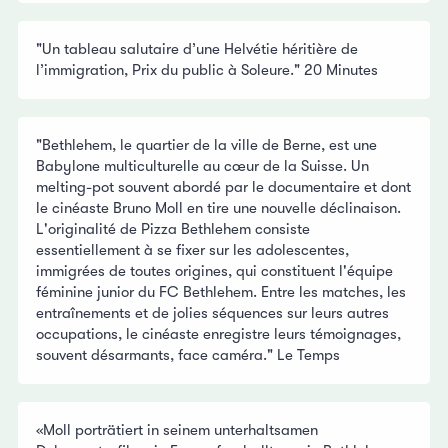
"Un tableau salutaire d’une Helvétie héritière de
l’immigration, Prix du public à Soleure." 20 Minutes
"Bethlehem, le quartier de la ville de Berne, est une
Babylone multiculturelle au cœur de la Suisse. Un
melting-pot souvent abordé par le documentaire et dont
le cinéaste Bruno Moll en tire une nouvelle déclinaison.
L'originalité de Pizza Bethlehem consiste
essentiellement à se fixer sur les adolescentes,
immigrées de toutes origines, qui constituent l'équipe
féminine junior du FC Bethlehem. Entre les matches, les
entraînements et de jolies séquences sur leurs autres
occupations, le cinéaste enregistre leurs témoignages,
souvent désarmants, face caméra." Le Temps
«Moll porträtiert in seinem unterhaltsamen