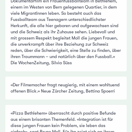
Dokumentarfilm ein Frauenfussballteam in Bethlehem,
einem im Westen von Bern gelegenen Quartier, in dem
viele MigrantInnen leben. So besteht auch das
Fussballteam aus Teenagern unterschiedlichster
Herkunft, die alle hier geboren und aufgewachsen sind
und die Schweiz als ihr Zuhause sehen. Liebevoll und
mit grossem Respekt begleitet Moll die jungen Frauen,
die unverkrampft über ihre Beziehung zur Schweiz
reden, über die Schwierigkeit, eine Stelle zu finden, über
ihren Traummann – und natürlich über den Fussball.»
Die WochenZeitung, Silvia Süss
«Der Filmemacher fragt neugierig, mit einem wohltuend
offenen Blick.» Neue Zürcher Zeitung, Bettina Spoerri
«Pizza Bethlehem» überrascht durch positive Befunde
aus einem brisanten Themenfeld. «Integration ist für
diese jungen Frauen kein Problem, sie leben das
einfach», sagt Bruno Moll. Für ihn zeigt sich an ihrem