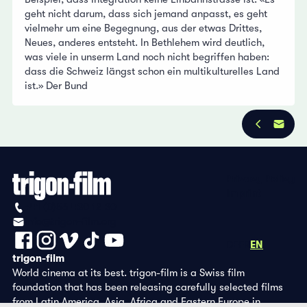
geht nicht darum, dass sich jemand anpasst, es geht
vielmehr um eine Begegnung, aus der etwas Drittes,
Neues, anderes entsteht. In Bethlehem wird deutlich,
was viele in unserm Land noch nicht begriffen haben:
dass die Schweiz längst schon ein multikulturelles Land
ist.» Der Bund
Privacy Policy
Imprint
+41 (0)56 430 12 30
info@trigon-film.org
DE
FR
EN
trigon-film
World cinema at its best. trigon-film is a Swiss film
foundation that has been releasing carefully selected films
from Latin America, Asia, Africa and Eastern Europe in