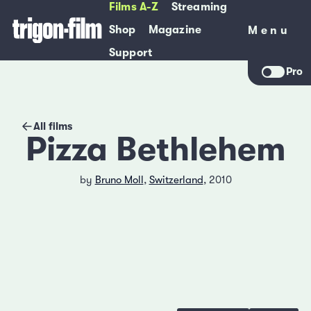
Films A-Z
Streaming
Shop
Magazine
Menu
Menu
Support
Pro
All films
Pizza Bethlehem
by
Bruno Moll
,
Switzerland
, 2010