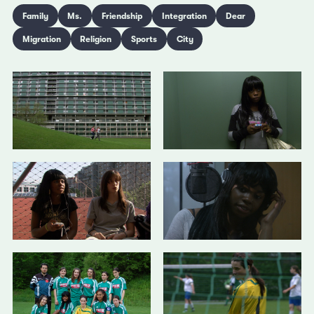
Family
Ms.
Friendship
Integration
Dear
Migration
Religion
Sports
City