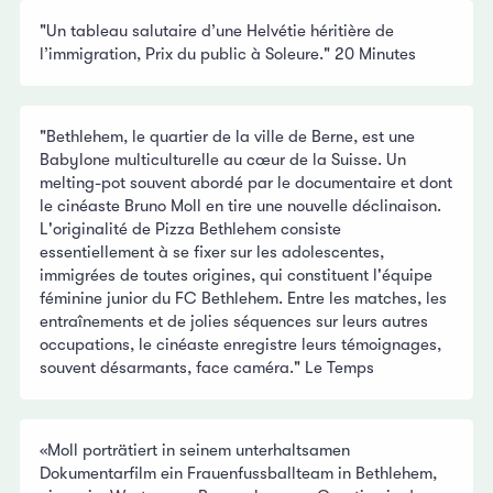
"Un tableau salutaire d’une Helvétie héritière de
l’immigration, Prix du public à Soleure." 20 Minutes
"Bethlehem, le quartier de la ville de Berne, est une
Babylone multiculturelle au cœur de la Suisse. Un
melting-pot souvent abordé par le documentaire et dont
le cinéaste Bruno Moll en tire une nouvelle déclinaison.
L'originalité de Pizza Bethlehem consiste
essentiellement à se fixer sur les adolescentes,
immigrées de toutes origines, qui constituent l'équipe
féminine junior du FC Bethlehem. Entre les matches, les
entraînements et de jolies séquences sur leurs autres
occupations, le cinéaste enregistre leurs témoignages,
souvent désarmants, face caméra." Le Temps
«Moll porträtiert in seinem unterhaltsamen
Dokumentarfilm ein Frauenfussballteam in Bethlehem,