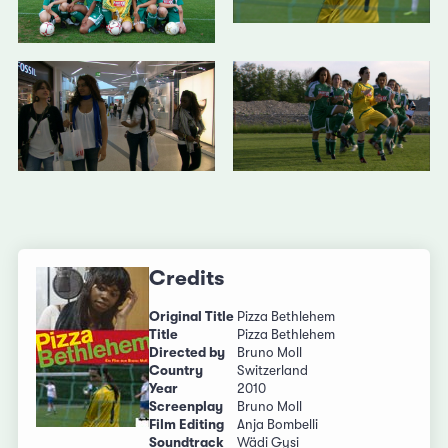
Credits
Original Title
Pizza Bethlehem
Title
Pizza Bethlehem
Directed by
Bruno Moll
Country
Switzerland
Year
2010
Screenplay
Bruno Moll
Film Editing
Anja Bombelli
Soundtrack
Wädi Gysi