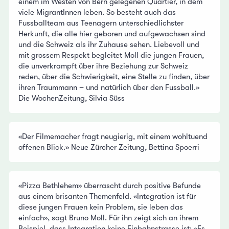
einem im Westen von Bern gelegenen Quartier, in dem
viele MigrantInnen leben. So besteht auch das
Fussballteam aus Teenagern unterschiedlichster
Herkunft, die alle hier geboren und aufgewachsen sind
und die Schweiz als ihr Zuhause sehen. Liebevoll und
mit grossem Respekt begleitet Moll die jungen Frauen,
die unverkrampft über ihre Beziehung zur Schweiz
reden, über die Schwierigkeit, eine Stelle zu finden, über
ihren Traummann – und natürlich über den Fussball.»
Die WochenZeitung, Silvia Süss
«Der Filmemacher fragt neugierig, mit einem wohltuend
offenen Blick.» Neue Zürcher Zeitung, Bettina Spoerri
«Pizza Bethlehem» überrascht durch positive Befunde
aus einem brisanten Themenfeld. «Integration ist für
diese jungen Frauen kein Problem, sie leben das
einfach», sagt Bruno Moll. Für ihn zeigt sich an ihrem
Beispiel, dass Integration keine Einbahnstrasse ist: «Es