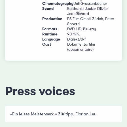
Cinematography
Ueli Grossenbacher
Sound
Balthasar Jucker Olivier
JeanRichard
Production
PS Film GmbH Zürich, Peter
Spoerri
Formats
DVD, HD, Blu-ray
Runtime
90 min.
Language
Dialekt/d/f
Cast
Dokumentarfilm
(documentaire)
Press voices
«Ein leises Meisterwerk.» Züritipp, Florian Leu