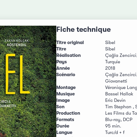
Fiche technique
Titre original
Sibel
Titre
Sibel
Réalisation
Çağla Zencirci
Pays
Turquie
Année
2018
Scénario
Çağla Zencirci
Giovanetti
Montage
Véronique Lan
Musique
Bassel Hallak
Image
Eric Devin
Son
Tim Stephan , 
Production
Les Films du T
Formats
Blu-ray, DCP
Durée
95 min.
Langue
Turc/d + f