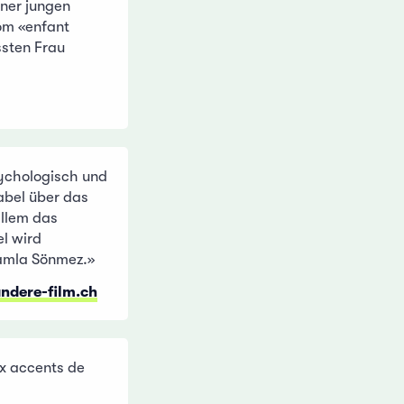
ner jungen
vom «enfant
sten Frau
sychologisch und
abel über das
allem das
l wird
Damla Sönmez.»
ndere-film.ch
x accents de