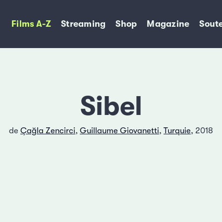
Films A-Z
Streaming
Shop
Magazine
Soute
Sibel
de
Çağla Zencirci
,
Guillaume Giovanetti
,
Turquie
, 2018