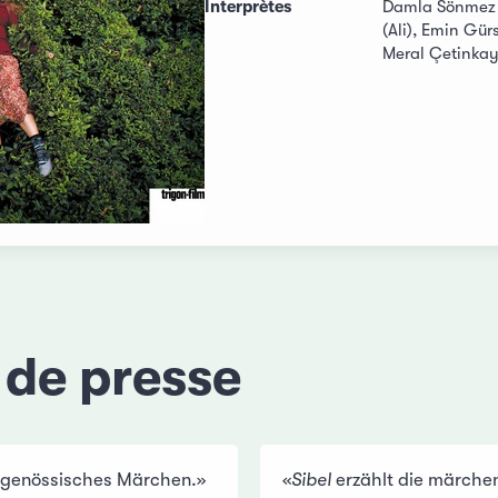
Interprètes
Damla Sönmez (
(Ali), Emin Gür
Meral Çetinkay
 de presse
eitgenössisches Märchen.»
«
Sibel
erzählt die märche