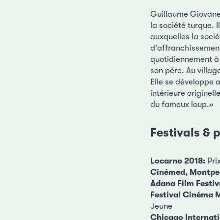
Guillaume Giovanett
la société turque. 
auxquelles la sociét
d’affranchissement
quotidiennement à l
son père. Au village
Elle se développe 
intérieure originel
du fameux loup.»
Festivals & p
Locarno 2018:
Pri
Cinémed, Montpel
Adana Film Festiv
Festival Cinéma M
Jeune
Chicago Internati