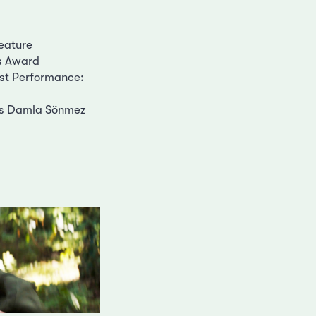
eature
s Award
est Performance:
ss Damla Sönmez