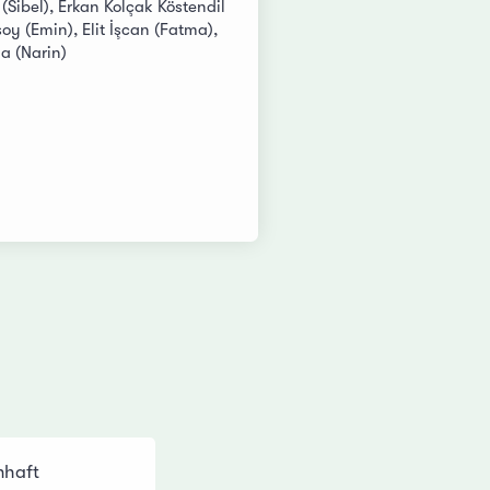
Sibel), Erkan Kolçak Köstendil
soy (Emin), Elit İşcan (Fatma),
a (Narin)
nhaft