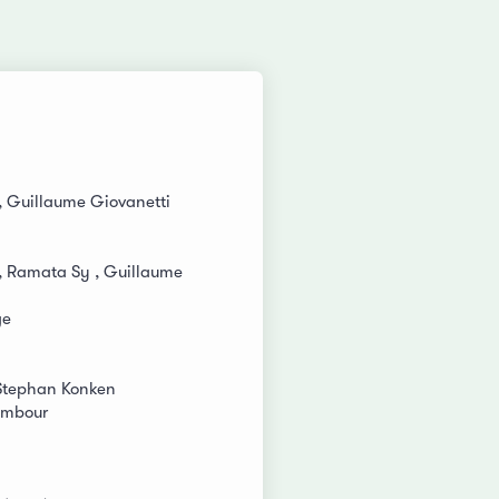
, Guillaume Giovanetti
, Ramata Sy , Guillaume
ge
Stephan Konken
ambour