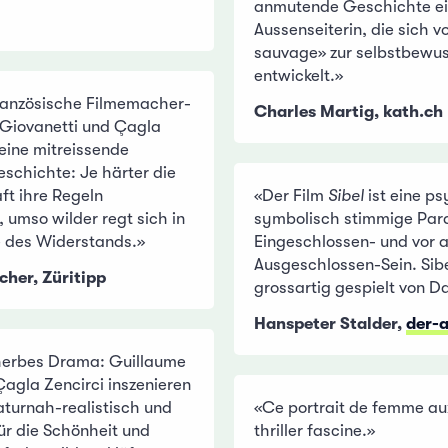
anmutende Geschichte ei
Aussenseiterin, die sich 
sauvage» zur selbstbewus
entwickelt.»
ranzösische Filmemacher-
Charles Martig, kath.ch
Giovanetti und Çagla
 eine mitreissende
schichte: Je härter die
t ihre Regeln
«Der Film
Sibel
ist eine p
, umso wilder regt sich in
symbolisch stimmige Par
e des Widerstands.»
Eingeschlossen- und vor 
Ausgeschlossen-Sein. Sibe
cher, Züritipp
grossartig gespielt von 
Hanspeter Stalder,
der-a
erbes Drama: Guillaume
Çagla Zencirci inszenieren
aturnah-realistisch und
«Ce portrait de femme au
für die Schönheit und
thriller fascine.»