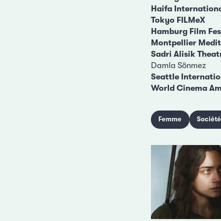
Haifa Internationa
Tokyo FILMeX
Hamburg Film Fes
Montpellier Medit
Sadri Alisik The
Damla Sönmez
Seattle Internatio
World Cinema A
Femme
Sociét