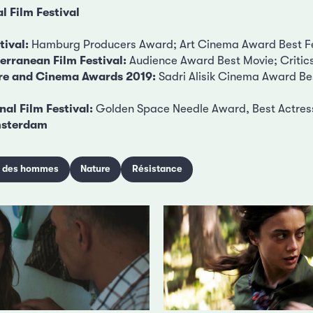
l Film Festival
tival:
Hamburg Producers Award; Art Cinema Award Best F
erranean Film Festival:
Audience Award Best Movie; Critic
atre and Cinema Awards 2019:
Sadri Alisik Cinema Award B
nal Film Festival:
Golden Space Needle Award, Best Actre
msterdam
é des hommes
Nature
Résistance