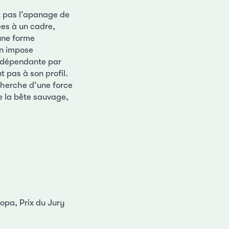
st pas l’apanage de
ées à un cadre,
’une forme
on impose
 indépendante par
t pas à son profil.
cherche d’une force
de la bête sauvage,
opa, Prix du Jury