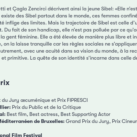
i et Çagla Zencirci décrivent ainsi la jeune Sibel: «Elle n’e
Il existe des Sibel partout dans le monde, ces femmes confin
é inflige des limites. Mais la trajectoire de Sibel est celle d
. Du fait de son handicap, elle n’est pas polluée par ce qu’
a gent féminine. Elle a été élevée de manière plus libre et
, on la laisse tranquille car les règles sociales ne s’appliquen
autrement, avec une acuité dans sa vision du monde, à la re
le et primitive. La quête de son identité s’incarne dans celle 
rix
x du Jury œcuménique et Prix FIPRESCI
lier:
Prix du Public et de la Critique
al:
Best film, Best actress, Best Supporting Actor
éditerranéen de Bruxelles:
Grand Prix du Jury, Prix Cineur
onal Film Festival