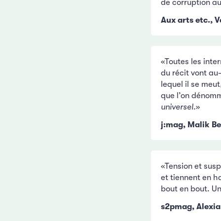
de corruption au
Aux arts etc., 
«Toutes les inter
du récit vont au
lequel il se meut
que l’on déno
universel
.»
j:mag, Malik Be
«Tension et sus
et tiennent en h
bout en bout. Un
s2pmag, Alexia