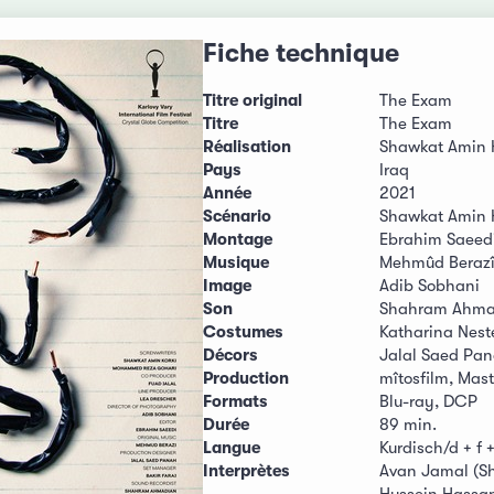
Fiche technique
Titre original
The Exam
Titre
The Exam
Réalisation
Shawkat Amin 
Pays
Iraq
Année
2021
Scénario
Shawkat Amin 
Montage
Ebrahim Saeed
Musique
Mehmûd Beraz
Image
Adib Sobhani
Son
Shahram Ahma
Costumes
Katharina Nes
Décors
Jalal Saed Pa
Production
mîtosfilm, Mast
Formats
Blu-ray, DCP
Durée
89 min.
Langue
Kurdisch/d + f +
Interprètes
Avan Jamal (Shi