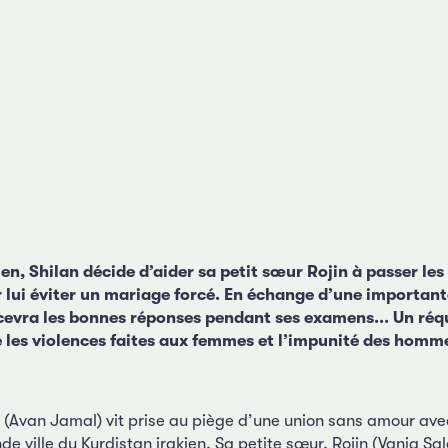
en, Shilan décide d’aider sa petit sœur Rojin à passer le
ur lui éviter un mariage forcé. En échange d’une importa
ecevra les bonnes réponses pendant ses examens... Un réqu
 les violences faites aux femmes et l’impunité des homm
 (Avan Jamal) vit prise au piège d’une union sans amour ave
e ville du Kurdistan irakien. Sa petite sœur, Rojin (Vania Sala