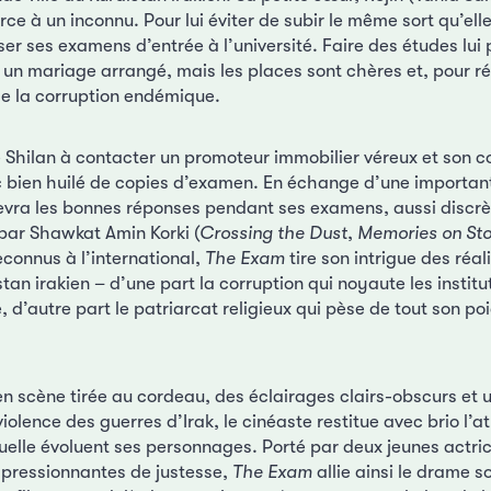
rce à un inconnu. Pour lui éviter de subir le même sort qu’ell
ser ses examens d’entrée à l’université. Faire des études lui
un mariage arrangé, mais les places sont chères et, pour réus
 de la corruption endémique.
 Shilan à contacter un promoteur immobilier véreux et son c
fic bien huilé de copies d’examen. En échange d’une import
cevra les bonnes réponses pendant ses examens, aussi discr
 par Shawkat Amin Korki (
Crossing the Dust
,
Memories on St
connus à l’international,
The Exam
tire son intrigue des réa
stan irakien – d’une part la corruption qui noyaute les instit
, d’autre part le patriarcat religieux qui pèse de tout son poi
n scène tirée au cordeau, des éclairages clairs-obscurs et
 violence des guerres d’Irak, le cinéaste restitue avec brio 
uelle évoluent ses personnages. Porté par deux jeunes actri
mpressionnantes de justesse,
The Exam
allie ainsi le drame so