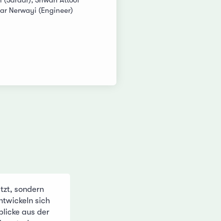
 (Sardar), Shwan Attoof
ar Nerwayi (Engineer)
tzt, sondern
ntwickeln sich
blicke aus der