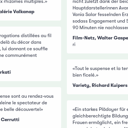
x rhizomes multiples.»
nicht zuletzt dank der bei
Hauptdarstellerinnen Ava
Valérie Valkanap
Vania Salar fesselnden Er
sodass Engagement und 
90 Minuten nie nachlasse
rogations distillées au fil
Film-Netz, Walter Gasp
-delà du décor dans
ri
, lui donnant ce souffle
mme communément
«Tout le suspense et la te
rkati
bien ficelé.»
Variety, Richard Kuipers
pense sont au rendez-vous
aleine le spectateur de
e belle découverte!»
«Ein starkes Plädoyer für 
gleichberechtigte Bildung
 Cerrutti
Frauen ermöglicht, ein fr