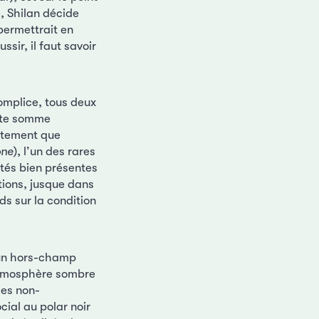
e, Shilan décide
 permettrait en
sir, il faut savoir
omplice, tous deux
ante somme
ètement que
one
), l’un des rares
lités bien présentes
utions, jusque dans
ds sur la condition
 un hors-champ
l’atmosphère sombre
ces non-
cial au polar noir