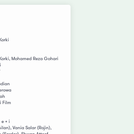
Korki
Korki, Mohamed Reza Gohari
i
î
dian
terowa
nah
i Film
 e + i
lan), Vania Salar (Rojin),