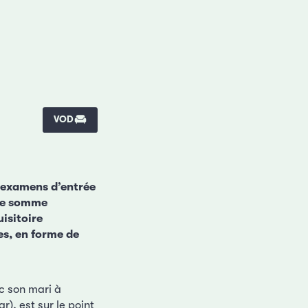
VOD
s examens d’entrée
nte somme
isitoire
es, en forme de
c son mari à
r), est sur le point