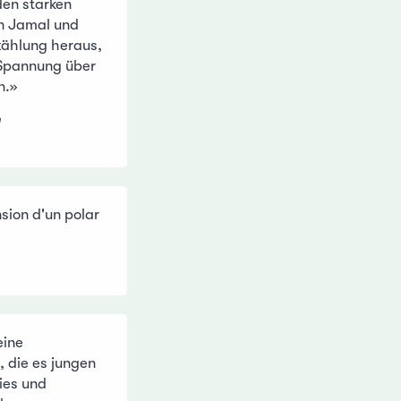
den starken
n Jamal und
zählung heraus,
Spannung über
n.»
e
nsion d'un polar
eine
, die es jungen
eies und