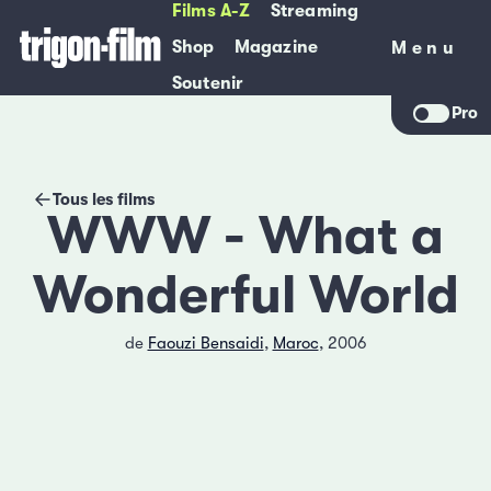
Films A-Z
Streaming
Shop
Magazine
Menu
Menu
Soutenir
Pro
Tous les films
WWW - What a
Wonderful World
de
Faouzi Bensaidi
,
Maroc
, 2006