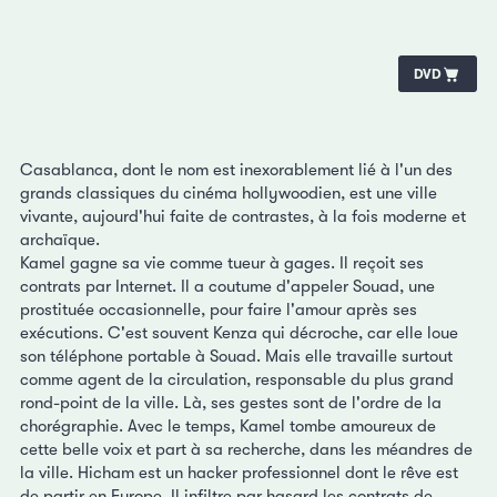
DVD
Casablanca, dont le nom est inexorablement lié à l'un des
grands classiques du cinéma hollywoodien, est une ville
vivante, aujourd'hui faite de contrastes, à la fois moderne et
archaïque.
Kamel gagne sa vie comme tueur à gages. Il reçoit ses
contrats par Internet. Il a coutume d'appeler Souad, une
prostituée occasionnelle, pour faire l'amour après ses
exécutions. C'est souvent Kenza qui décroche, car elle loue
son téléphone portable à Souad. Mais elle travaille surtout
comme agent de la circulation, responsable du plus grand
rond-point de la ville. Là, ses gestes sont de l'ordre de la
chorégraphie. Avec le temps, Kamel tombe amoureux de
cette belle voix et part à sa recherche, dans les méandres de
la ville. Hicham est un hacker professionnel dont le rêve est
de partir en Europe. Il infiltre par hasard les contrats de