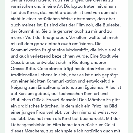
vermischen und in eine Art Dialog zu treten mit einem
Teil des Kinos, das nicht arabisch ist und von dem ich
nicht in einer natürlichen Weise abstamme, das aber
auch meines ist. Es sind dies der Film noir, die Burleske,
der Stummfilm. Sie alle gehören auch zu mir und zu
meiner Welt der Imagination. Vor allem wollte ich mich
mit all dem ganz einfach auch amüsieren. Die
Kommunikation Es gibt eine Modernität, die ich als wild
und auch verletzend bezeichnen würde. Eine Stadt wie
Casablanca entwickelt sich in Richtung anderer
Grossstädte. Casablanca trägt heute das Erbe eines
traditionellen Lebens in sich, aber es ist auch geprägt
von einer leichten Kommunikation und entwickelt die
Neigung zum Einzelkämpfertum, zum Egoismus. Alles ist
auf Konsum gebaut, auf technischen Komfort und
käufliches Glück. Faouzi Bensaïdi Das Märchen Es gibt
ein arabisches Märchen, in dem sich ein Prinz ins Bild
einer jungen Frau verliebt, von der niemand weiss, wo
sie lebt. Das hat mich als Kind tief beeindruckt. Mit der
Liebesgeschichte im Film kehre ich zurück zum Geist
dieses Märchens, zugleich spiele ich natürlich auch mit