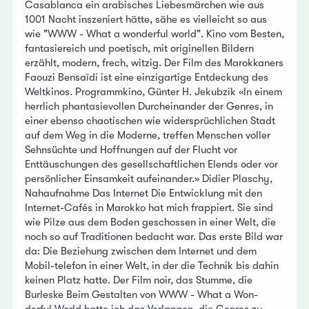
Casablanca ein arabisches Liebesmärchen wie aus
1001 Nacht inszeniert hätte, sähe es vielleicht so aus
wie "WWW - What a wonderful world". Kino vom Besten,
fantasiereich und poetisch, mit originellen Bildern
erzählt, modern, frech, witzig. Der Film des Marokkaners
Faouzi Bensaïdi ist eine einzigartige Entdeckung des
Weltkinos. Programmkino, Günter H. Jekubzik «In einem
herrlich phantasievollen Durcheinander der Genres, in
einer ebenso chaotischen wie widersprüchlichen Stadt
auf dem Weg in die Moderne, treffen Menschen voller
Sehnsüchte und Hoffnungen auf der Flucht vor
Enttäuschungen des gesellschaftlichen Elends oder vor
persönlicher Einsamkeit aufeinander.» Didier Plaschy,
Nahaufnahme Das Internet Die Entwicklung mit den
Internet-Cafés in Marokko hat mich frappiert. Sie sind
wie Pilze aus dem Boden geschossen in einer Welt, die
noch so auf Traditionen bedacht war. Das erste Bild war
da: Die Beziehung zwischen dem Internet und dem
Mobil-telefon in einer Welt, in der die Technik bis dahin
keinen Platz hatte. Der Film noir, das Stumme, die
Burleske Beim Gestalten von WWW - What a Won-
derful World hatte ich das Verlangen, die Genres zu