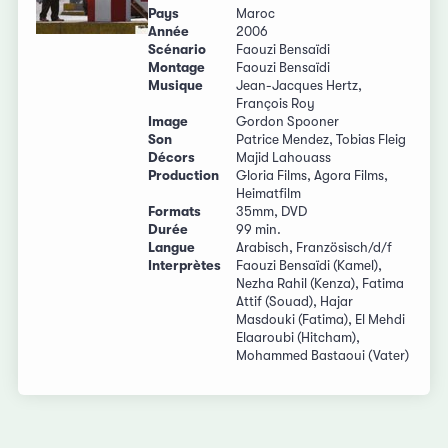
Pays
Maroc
Année
2006
Scénario
Faouzi Bensaïdi
Montage
Faouzi Bensaïdi
Musique
Jean-Jacques Hertz,
François Roy
Image
Gordon Spooner
Son
Patrice Mendez, Tobias Fleig
Décors
Majid Lahouass
Production
Gloria Films, Agora Films,
Heimatfilm
Formats
35mm, DVD
Durée
99 min.
Langue
Arabisch, Französisch/d/f
Interprètes
Faouzi Bensaïdi (Kamel),
Nezha Rahil (Kenza), Fatima
Attif (Souad), Hajar
Masdouki (Fatima), El Mehdi
Elaaroubi (Hitcham),
Mohammed Bastaoui (Vater)