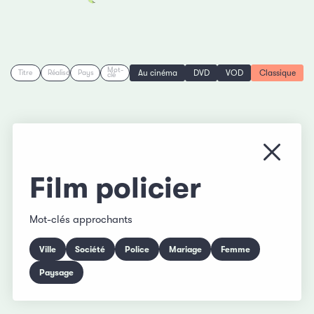
Mot-
Au cinéma
DVD
VOD
Classique
Titre
Réalisation
Pays
clé
Fermer
Film policier
Mot-clés approchants
Ville
Société
Police
Mariage
Femme
Paysage