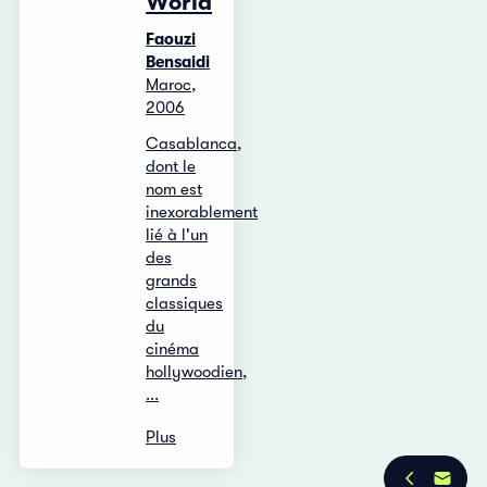
World
Faouzi
Bensaidi
Maroc,
2006
Casablanca,
dont le
nom est
inexorablement
lié à l'un
des
grands
classiques
du
cinéma
hollywoodien,
...
Plus