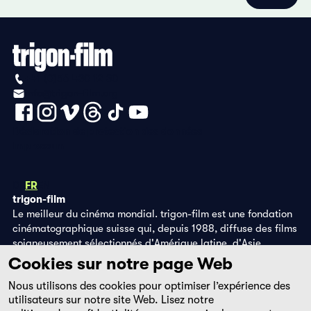
+41 (0)56 430 12 30
info@trigon-film.org
Déclaration de protection des données
Impressum
DE
FR
EN
trigon-film
Le meilleur du cinéma mondial. trigon-film est une fondation
cinématographique suisse qui, depuis 1988, diffuse des films
soigneusement sélectionnés d'Amérique latine, d'Asie,
d'Afrique et d'Europe de l'Est, dans les salles de cinéma,
Cookies sur notre page Web
grâce à ses propres éditions DVD et sur la plateforme de
Nous utilisons des cookies pour optimiser l’expérience des
streaming filmingo.
utilisateurs sur notre site Web. Lisez notre