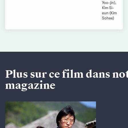
Yoo-jin),
Kim Si-
eun (Kim
Sohee)
Plus sur ce film dans no
magazine