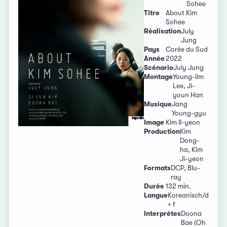
Sohee
Titre
About Kim
Sohee
Réalisation
July
Jung
Pays
Corée du Sud
Année
2022
Scénario
July Jung
Montage
Young-lim
Lee, Ji-
youn Han
Musique
Jang
Young-gyu
Image
Kim Il-yeon
Production
Kim
Dong-
ha, Kim
Ji-yeon
Formats
DCP, Blu-
ray
Durée
132 min.
Langue
Koreanisch/d
+ f
Interprètes
Doona
Bae (Oh