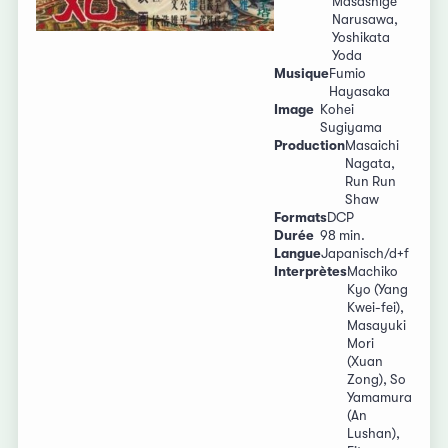
Masashige
Narusawa,
Yoshikata
Yoda
Musique
Fumio
Hayasaka
Image
Kohei
Sugiyama
Production
Masaichi
Nagata,
Run Run
Shaw
Formats
DCP
Durée
98 min.
Langue
Japanisch/d+f
Interprètes
Machiko
Kyo (Yang
Kwei-fei),
Masayuki
Mori
(Xuan
Zong), So
Yamamura
(An
Lushan),