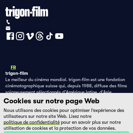
+41 (0)56 430 12 30
info@trigon-film.org
Déclaration de protection des données
Impressum
DE
FR
EN
trigon-film
Le meilleur du cinéma mondial. trigon-film est une fondation
cinématographique suisse qui, depuis 1988, diffuse des films
soigneusement sélectionnés d'Amérique latine, d'Asie,
d'Afrique et d'Europe de l'Est, dans les salles de cinéma,
Cookies sur notre page Web
grâce à ses propres éditions DVD et sur la plateforme de
Nous utilisons des cookies pour optimiser l’expérience des
streaming filmingo.
utilisateurs sur notre site Web. Lisez notre
politique de confidentialité
pour en savoir plus sur notre
utilisation de cookies et la protection de vos données.