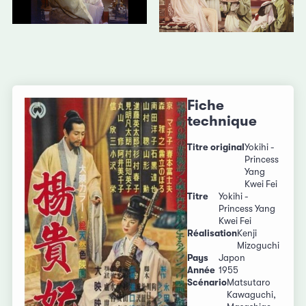
Fiche
technique
Titre original
Yokihi -
Princess
Yang
Kwei Fei
Titre
Yokihi -
Princess Yang
Kwei Fei
Réalisation
Kenji
Mizoguchi
Pays
Japon
Année
1955
Scénario
Matsutaro
Kawaguchi,