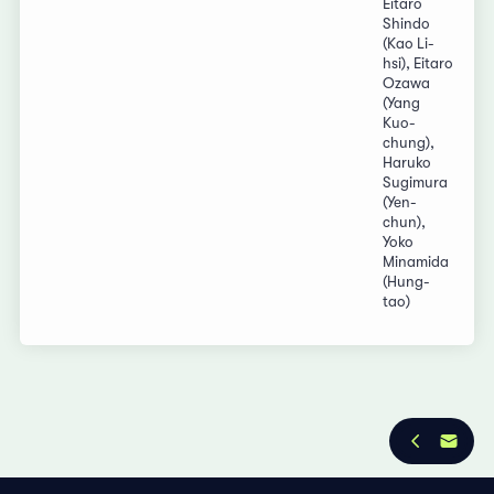
Eitaro
Shindo
(Kao Li-
hsi), Eitaro
Ozawa
(Yang
Kuo-
chung),
Haruko
Sugimura
(Yen-
chun),
Yoko
Minamida
(Hung-
tao)