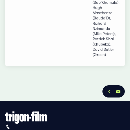
(Bab'Khumalo),
Hugh
Masebenza
(Bouda'D),
Richard
Nzimande
(Mike Peters),
Patrick Shai
(Khubeka),
David Butler
(Green)
+41 (0)56 430 12 30