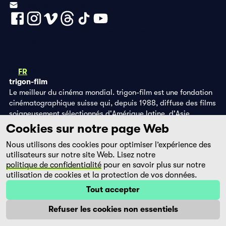
info@trigon-film.org
Déclaration de protection des données
Impressum
DE
FR
EN
trigon-film
Le meilleur du cinéma mondial. trigon-film est une fondation
cinématographique suisse qui, depuis 1988, diffuse des films
soigneusement sélectionnés d'Amérique latine, d'Asie,
d'Afrique et d'Europe de l'Est, dans les salles de cinéma,
Cookies sur notre page Web
grâce à ses propres éditions DVD et sur la plateforme de
Nous utilisons des cookies pour optimiser l’expérience des
streaming filmingo.
utilisateurs sur notre site Web. Lisez notre
politique de confidentialité
pour en savoir plus sur notre
utilisation de cookies et la protection de vos données.
Tout accepter
Refuser les cookies non essentiels