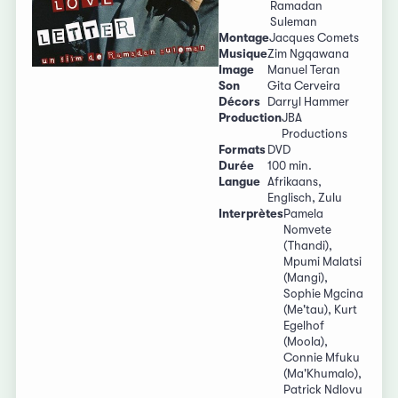
Ramadan
Suleman
Montage
Jacques Comets
Musique
Zim Ngqawana
Image
Manuel Teran
Son
Gita Cerveira
Décors
Darryl Hammer
Production
JBA
Productions
Formats
DVD
Durée
100 min.
Langue
Afrikaans,
Englisch, Zulu
Interprètes
Pamela
Nomvete
(Thandi),
Mpumi Malatsi
(Mangi),
Sophie Mgcina
(Me'tau), Kurt
Egelhof
(Moola),
Connie Mfuku
(Ma'Khumalo),
Patrick Ndlovu