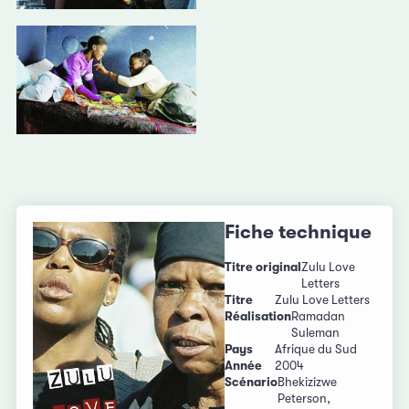
Fiche technique
Titre original
Zulu Love
Letters
Titre
Zulu Love Letters
Réalisation
Ramadan
Suleman
Pays
Afrique du Sud
Année
2004
Scénario
Bhekizizwe
Peterson,