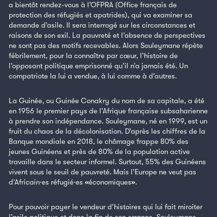
a bientôt rendez-vous à l’OFPRA (Office français de
protection des réfugiés et apatrides), qui va examiner sa
demande d’asile. Il sera interrogé sur les circonstances et
raisons de son exil. La pauvreté et l’absence de perspectives
ne sont pas des motifs recevables. Alors Souleymane répète
fébrilement, pour la connaître par cœur, l’histoire de
l’opposant politique emprisonné qu’il n’a jamais été. Un
compatriote la lui a vendue, à lui comme à d’autres.
La Guinée, ou Guinée Conakry du nom de sa capitale, a été
en 1956 le premier pays de l’Afrique française subsaharienne
à prendre son indépendance. Souleymane, né en 1999, est un
fruit du chaos de la décolonisation. D’après les chiffres de la
Banque mondiale en 2018, le chômage frappe 80% des
jeunes Guinéens et près de 80% de la population active
travaille dans le secteur informel. Surtout, 55% des Guinéens
vivent sous le seuil de pauvreté. Mais l’Europe ne veut pas
d’Africain·es réfugié·es
«
économiques
»
.
Pour pouvoir payer le vendeur d’histoires qui lui fait miroiter
l’asile politique et donc la fin de son errance, Souleymane