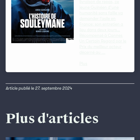
livraison de repas, ce
jeune Guinéen d’une
humanité sans faille va
demander l’asile en
France: son entretien a
lieu dans deux jours…
Récompensé à Cannes
Un Certain Regard par le
Prix du meilleur acteur
décerné au ...
Plus
Article publié le 27. septembre 2024
Plus d'articles