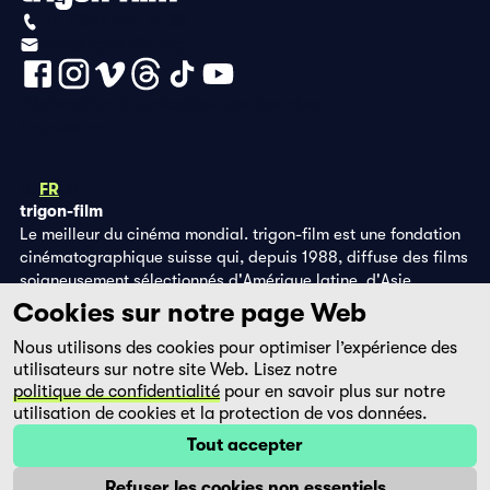
+41 (0)56 430 12 30
info@trigon-film.org
Déclaration de protection des données
Impressum
DE
FR
EN
trigon-film
Le meilleur du cinéma mondial. trigon-film est une fondation
cinématographique suisse qui, depuis 1988, diffuse des films
soigneusement sélectionnés d'Amérique latine, d'Asie,
d'Afrique et d'Europe de l'Est, dans les salles de cinéma,
Cookies sur notre page Web
grâce à ses propres éditions DVD et sur la plateforme de
Nous utilisons des cookies pour optimiser l’expérience des
streaming filmingo.
utilisateurs sur notre site Web. Lisez notre
politique de confidentialité
pour en savoir plus sur notre
utilisation de cookies et la protection de vos données.
Tout accepter
Refuser les cookies non essentiels