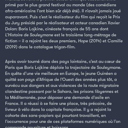
primé par le plus grand festival au monde (des comédiens
afro-américains l’ont bien sûr déjà été). Il n’avait jamais joué
auparavant. Puis c’est le réalisateur du film qui reçoit le Prix
du Jury présidé par le réalisateur et acteur canadien Xavier
Dolan: Boris Lojkine, cinéaste français de 55 ans dont
L’Histoire de Souleymane
est le troisième long-métrage de
fiction – il a rejoint les deux premiers,
Hope
(2014) et
Camille
(2019) dans le catalogue trigon-film.
Après avoir tourné dans des pays lointains, c’est au cœur de
Paris que Boris Lojkine déploie la trajectoire de Souleymane.
En quête d’une vie meilleure en Europe, le jeune Guinéen a
quitté son pays d’Afrique de l’Ouest des années plus tôt, a
survécu aux dangers et aux violences de la route migratoire
clandestine passant par le Sahara, les prisons libyennes et
la Méditerranée, pour déposer une demande d’asile en
France. Il a réussi à se faire une place, très précaire, de
livreur à vélo dans la capitale française. Il y a rejoint la
cohorte des sans-papiers qui pourtant travaillent, en
l’occurrence pour une de ces plateformes numériques où l’on
commande nourriture et boissons.