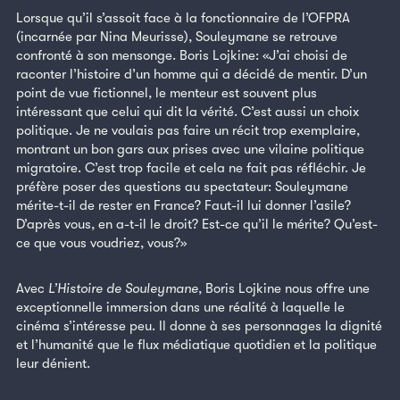
Lorsque qu’il s’assoit face à la fonctionnaire de l’OFPRA
(incarnée par Nina Meurisse), Souleymane se retrouve
confronté à son mensonge. Boris Lojkine: «J’ai choisi de
raconter l’histoire d’un homme qui a décidé de mentir. D’un
point de vue fictionnel, le menteur est souvent plus
intéressant que celui qui dit la vérité. C’est aussi un choix
politique. Je ne voulais pas faire un récit trop exemplaire,
montrant un bon gars aux prises avec une vilaine politique
migratoire. C’est trop facile et cela ne fait pas réfléchir. Je
préfère poser des questions au spectateur: Souleymane
mérite-t-il de rester en France? Faut-il lui donner l’asile?
D’après vous, en a-t-il le droit? Est-ce qu’il le mérite? Qu’est-
ce que vous voudriez, vous?»
Avec
L’Histoire de Souleymane
, Boris Lojkine nous offre une
exceptionnelle immersion dans une réalité à laquelle le
cinéma s’intéresse peu. Il donne à ses personnages la dignité
et l’humanité que le flux médiatique quotidien et la politique
leur dénient.