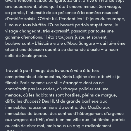
avons rencontré Abou Sangare, 23 ans, arrivé en France sept
ans auparavant, alors qu’il était encore mineur. Son visage,
sa parole, l’intensité de sa présence à la caméra nous ont
d’emblée saisis. C’était lui. Pendant les 40 jours du tournage,
il nous a tous bluffés. D’une beauté parfois stupéfiante, le
visage changeant, très expressif, passant par toute une
gamme d’émotions, il était toujours juste, et souvent
bouleversant.» L’histoire vraie d’Abou Sangare – qui lui-même
attend une décision quant à sa demande d’asile – a nourri
celle de Souleymane.
Travaillé par l’image des livreurs à vélo à la fois
omniprésents et clandestins, Boris Lojkine s’est dit: «Et si je
filmais Paris comme une ville étrangère dont on ne
connaîtrait pas les codes, où chaque policier est une
menace, où les habitants sont hostiles, pleins de morgue,
difficiles d’accès? Des HLM de grande banlieue aux
immeubles haussmanniens du centre, des MacDo aux
immeubles de bureau, des centres d’hébergement d’urgence
aux wagons de RER, c’est bien ma ville que j’ai filmée, parfois
au coin de chez moi, mais sous un angle radicalement