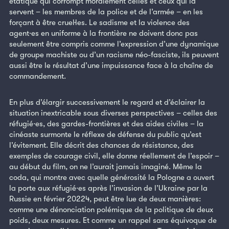
étatique qui corrompt moralement celles et ceux qui la
servent – les membres de la police et de l’armée – en les
forçant à être cruel·les. Le sadisme et la violence des
agent·es en uniforme à la frontière ne doivent donc pas
seulement être compris comme l’expression d’une dynamique
de groupe machiste ou d’un racisme néo-fasciste, ils peuvent
aussi être le résultat d’une impuissance face à la chaîne de
commandement.
En plus d’élargir successivement le regard et d’éclairer la
situation inextricable sous diverses perspectives – celles des
réfugié·es, des gardes-frontières et des aides civiles – la
cinéaste surmonte le réflexe de défense du public qu’est
l’évitement. Elle décrit des chances de résistance, des
exemples de courage civil, elle donne réellement de l’espoir –
au début du film, on ne l’aurait jamais imaginé. Même la
coda, qui montre avec quelle générosité la Pologne a ouvert
la porte aux réfugié·es après l’invasion de l’Ukraine par la
Russie en février 20224, peut être lue de deux manières:
comme une dénonciation polémique de la politique de deux
poids, deux mesures. Et comme un rappel sans équivoque de