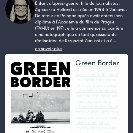
Enfant d’après-guerre, fille de journalistes,
Agnieszka Holland est née en 1948 à Varsovie.
De retour en Pologne après avoir obtenu son
diplôme à l’Académie du film de Prague
(FAMU) en 1971, elle a commencé sa carrière
cinématographique en tant qu’assistante
réalisatrice de Krzysztof Zanussi et a é…
en savoir plus
Green Border
Après avoir fui la guerre,
une famille syrienne se
retrouve prise au piège
entre la Biélorussie et la
Pologne, dans les forêts
marécageuses de la
«frontière verte». Parmi
tant d’autres, enfants et
parents sont violemment
rejetés d’un pays à
l’autre, tandis que des