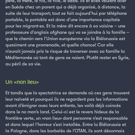
père, la mère, le fils, la fille, le bébé. Ils et elles veulent aller
en Suède chez un parent qui a déjà organisé, à distance, la
suite de leur transport; tout se fait aujourd’hui par téléphone
portable, le portable est donc d’une importance capitale
pour les migrant·es. Et la mère dit encore à sa voisine – une
professeure d’anglais afghane qui va se joindre à la famille –
que le chemin vers l’Union européenne via la Biélorussie est
quasiment une promenade, et quelle chance! Car elle
n’aurait jamais pris le risque de traverser avec sa famille la
Méditerranée où tant de gens se noient. Plutôt rester en Syrie,
au péril de sa vie.
Un «non lieu»
Et tandis que la spectatrice se demande où ces gens trouvent
leur naïveté et pourquoi ils ne regardent pas les informations
avant d’émigrer avec leurs enfants, les voilà déjà coincés
dans le no man’s land. Celui-ci est le revers hideux de la
frontière verte, un «non lieu» dont personne n’est responsable
et dans lequel l’horreur s’est installée. Entre la Biélorussie et
la Pologne, dans les barbelés de l’OTAN, ils sont désormais