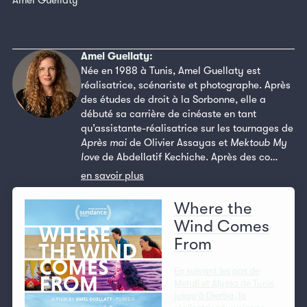
Amel Guellaty
Amel Guellaty:
Née en 1988 à Tunis, Amel Guellaty est
réalisatrice, scénariste et photographe. Après
des études de droit à la Sorbonne, elle a
débuté sa carrière de cinéaste en tant
qu’assistante-réalisatrice sur les tournages de
Après mai
de Olivier Assayas et
Mektoub My
love
de Abdellatif Kechiche. Après des co…
en savoir plus
Where the
Wind Comes
From
En suivant les pas de
Mehdi et Alyssa de Tunis
jusqu’à Djerba, la