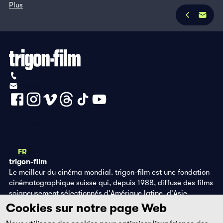
Plus
+41 (0)56 430 12 30
info@trigon-film.org
Déclaration de protection des données
Impressum
DE
FR
EN
trigon-film
Le meilleur du cinéma mondial. trigon-film est une fondation
cinématographique suisse qui, depuis 1988, diffuse des films
soigneusement sélectionnés d'Amérique latine, d'Asie,
d'Afrique et d'Europe de l'Est, dans les salles de cinéma,
Cookies sur notre page Web
grâce à ses propres éditions DVD et sur la plateforme de