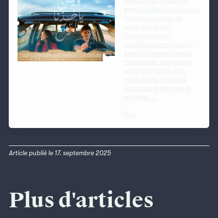
réalisatrice tunisienne
Amel Guellaty raconte un
frère et une sœur de
cœur, qui rêvent
d’échapper à un
quotidien sans horizon.
Avec son regard tendre
mais lucide, la cinéaste
adopte la forme d’un
road-movie poétique
pour capter l’élan de la
jeunesse ...
Plus
Article publié le 17. septembre 2025
Plus d'articles