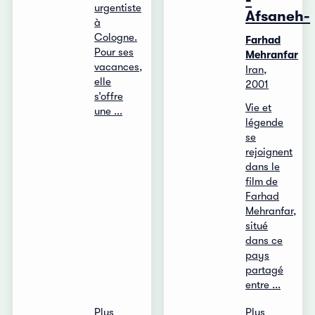
-
urgentiste
Afsaneh-
à
Cologne.
Farhad
Pour ses
Mehranfar
vacances,
Iran,
elle
2001
s’offre
Vie et
une ...
légende
se
rejoignent
dans le
film de
Farhad
Mehranfar,
situé
dans ce
pays
partagé
entre ...
Plus
Plus