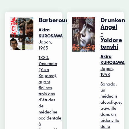
Barberousse
Drunken
Angel
Akira
-
KUROSAWA
Yoidore
Japon,
tenshi
1965
Akira
1820.
KUROSAWA
Yasumoto
Japon,
(Yuzo
1948
Kayama),
ayant
Sanada,
fini ses
un
trois ans
médecin
d'études
alcoolique,
de
travaille
médecine
dans un
occidentale
bidonville
à
de la