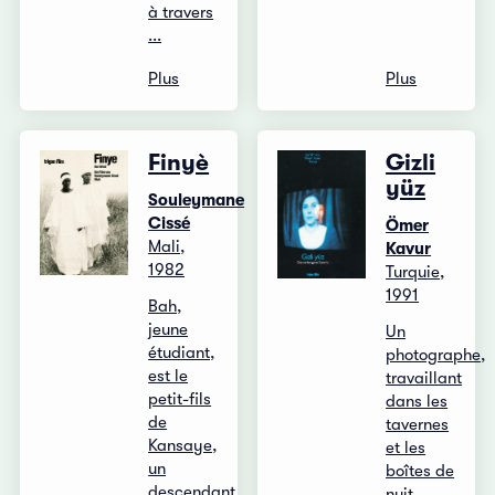
à travers
...
Plus
Plus
Finyè
Gizli
yüz
Souleymane
Cissé
Ömer
Mali,
Kavur
1982
Turquie,
1991
Bah,
jeune
Un
étudiant,
photographe,
est le
travaillant
petit-fils
dans les
de
tavernes
Kansaye,
et les
un
boîtes de
descendant
nuit