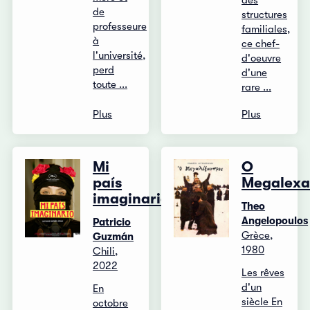
des
de
structures
professeure
familiales,
à
ce chef-
l'université,
d'oeuvre
perd
d'une
toute ...
rare ...
Plus
Plus
Mi
O
país
Megalexa
imaginario
Theo
Angelopoulos
Patricio
Grèce,
Guzmán
1980
Chili,
2022
Les rêves
d'un
En
siècle En
octobre