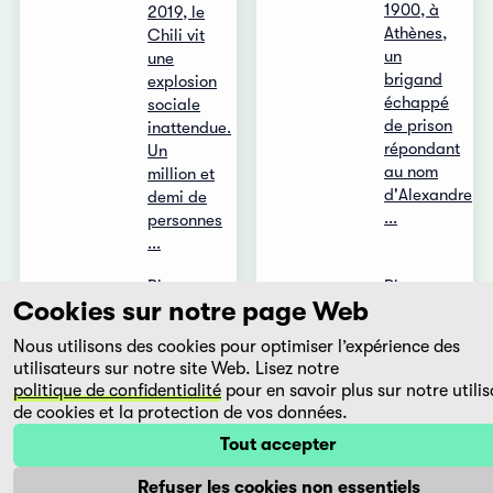
1900, à
2019, le
Athènes,
Chili vit
un
une
brigand
explosion
échappé
sociale
de prison
inattendue.
répondant
Un
au nom
million et
d'Alexandre
demi de
...
personnes
...
Plus
Plus
Cookies sur notre page Web
Nous utilisons des cookies pour optimiser l’expérience des
Subarnarekha
Sur
utilisateurs sur notre site Web. Lisez notre
politique de confidentialité
pour en savoir plus sur notre utilis
Ritwik
Fernando
de cookies et la protection de vos données.
Ghatak
Solanas
Tout accepter
Inde,
Argentine,
1962
1988
Refuser les cookies non essentiels