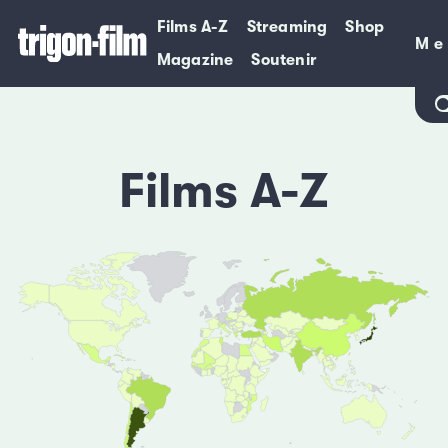
Films A-Z
Streaming
Shop
Me
Me
Magazine
Soutenir
Films A-Z