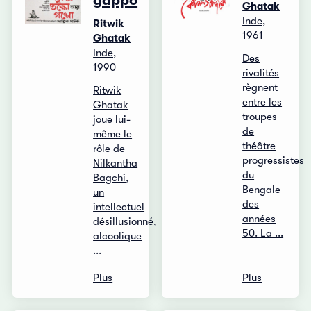
gappo
Ghatak
Inde,
Ritwik
1961
Ghatak
Inde,
Des
1990
rivalités
règnent
Ritwik
entre les
Ghatak
troupes
joue lui-
de
même le
théâtre
rôle de
progressistes
Nilkantha
du
Bagchi,
Bengale
un
des
intellectuel
années
désillusionné,
50. La ...
alcoolique
...
Plus
Plus