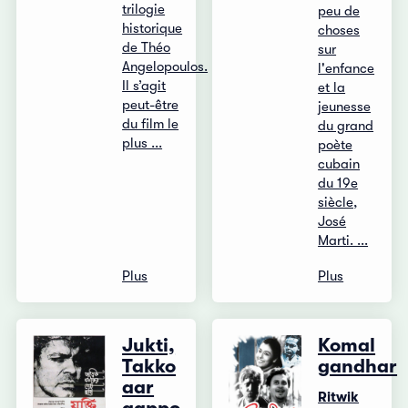
trilogie
peu de
historique
choses
de Théo
sur
Angelopoulos.
l'enfance
Il s’agit
et la
peut-être
jeunesse
du film le
du grand
plus ...
poète
cubain
du 19e
siècle,
José
Marti. ...
Plus
Plus
Jukti,
Komal
Takko
gandhar
aar
Ritwik