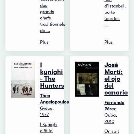
des
d'Istanbul,
grands
porte
chefs
tous les
traditionnels
...
de ...
Plus
Plus
I
José
kynighi
Martí:
- The
el ojo
Hunters
del
canario
Theo
Angelopoulos
Fernando
Grèce,
Pérez
1977
Cuba,
2010
I Kynighi
clôt la
On sait