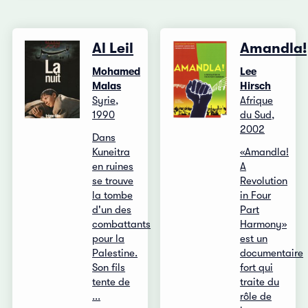
Al Leil
Amandla!
Mohamed
Lee
Malas
Hirsch
Syrie,
Afrique
1990
du Sud,
2002
Dans
Kuneitra
«Amandla!
en ruines
A
se trouve
Revolution
la tombe
in Four
d'un des
Part
combattants
Harmony»
pour la
est un
Palestine.
documentaire
Son fils
fort qui
tente de
traite du
...
rôle de